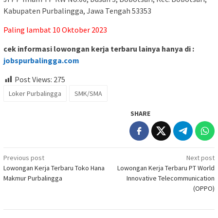
Kabupaten Purbalingga, Jawa Tengah 53353
Paling lambat 10 Oktober 2023
cek informasi lowongan kerja terbaru lainya hanya di :
jobspurbalingga.com
Post Views:
275
Loker Purbalingga
SMK/SMA
SHARE
Post
Previous post
Next post
Lowongan Kerja Terbaru Toko Hana
Lowongan Kerja Terbaru PT World
navigation
Makmur Purbalingga
Innovative Telecommunication
(OPPO)