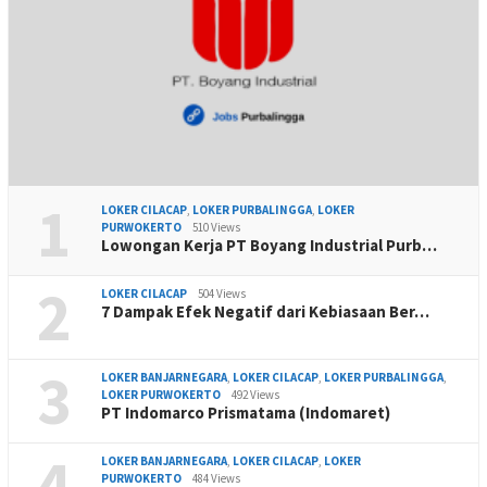
1
LOKER CILACAP
,
LOKER PURBALINGGA
,
LOKER
PURWOKERTO
510 Views
Lowongan Kerja PT Boyang Industrial Purb…
2
LOKER CILACAP
504 Views
7 Dampak Efek Negatif dari Kebiasaan Ber…
3
LOKER BANJARNEGARA
,
LOKER CILACAP
,
LOKER PURBALINGGA
,
LOKER PURWOKERTO
492 Views
PT Indomarco Prismatama (Indomaret)
4
LOKER BANJARNEGARA
,
LOKER CILACAP
,
LOKER
PURWOKERTO
484 Views