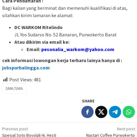
Cara Pendaftaran :
Bagi kalian yang berminat dan memenuhi kualifikasi di atas,
silahkan kirim lamaran ke alamat:
DC WARKOM Ritelindo
JL Yos Sudarso No. 52 Banaran, Purwokerto Barat
Atau dikirim via email ke:
Email:
pesonalia_warkom@yahoo.com
cek informasi lowongan kerja terbaru lainya hanya di :
jobspurbalingga.com
Post Views:
481
SMK/SMA
SHARE
Post
Previous post
Next post
Spesial Soto Boyolali Hj. Hesti
Nastari Coffee Purwokerto