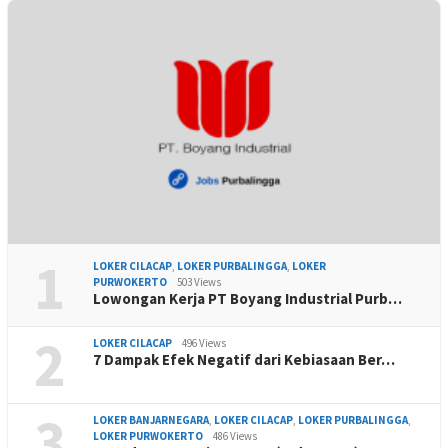
1
LOKER CILACAP
,
LOKER PURBALINGGA
,
LOKER
PURWOKERTO
503 Views
Lowongan Kerja PT Boyang Industrial Purb…
2
LOKER CILACAP
496 Views
7 Dampak Efek Negatif dari Kebiasaan Ber…
3
LOKER BANJARNEGARA
,
LOKER CILACAP
,
LOKER PURBALINGGA
,
LOKER PURWOKERTO
486 Views