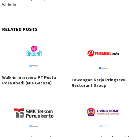
navigation
Widodo
RELATED POSTS
Walk-in Interview PT Pesta
Lowongan Kerja Pringsewu
Pora Abadi (Mie Gacoan)
Restorant Group