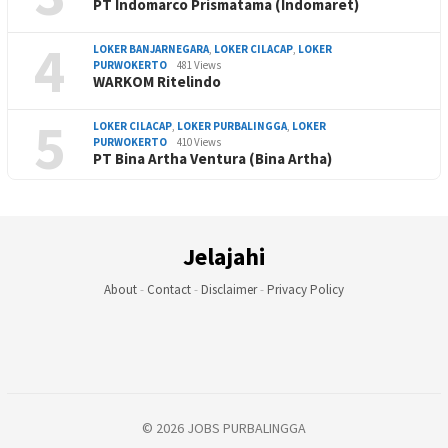
PT Indomarco Prismatama (Indomaret)
4
LOKER BANJARNEGARA
,
LOKER CILACAP
,
LOKER
PURWOKERTO
481 Views
WARKOM Ritelindo
5
LOKER CILACAP
,
LOKER PURBALINGGA
,
LOKER
PURWOKERTO
410 Views
PT Bina Artha Ventura (Bina Artha)
Jelajahi
About
-
Contact
-
Disclaimer
-
Privacy Policy
© 2026 JOBS PURBALINGGA