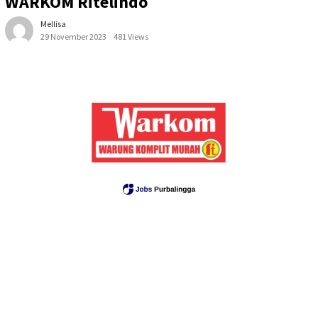
WARKOM Ritelindo
Mellisa
29 November 2023
481 Views