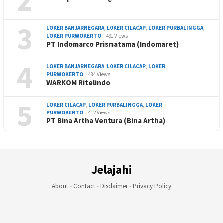
2
3
LOKER BANJARNEGARA
,
LOKER CILACAP
,
LOKER PURBALINGGA
,
LOKER PURWOKERTO
491 Views
PT Indomarco Prismatama (Indomaret)
4
LOKER BANJARNEGARA
,
LOKER CILACAP
,
LOKER
PURWOKERTO
484 Views
WARKOM Ritelindo
5
LOKER CILACAP
,
LOKER PURBALINGGA
,
LOKER
PURWOKERTO
412 Views
PT Bina Artha Ventura (Bina Artha)
Jelajahi
About
-
Contact
-
Disclaimer
-
Privacy Policy