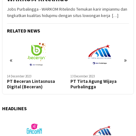
Jobs Purbalingga - WARKOM Ritelindo Temukan karir impianmu dan
tingkatkan kualitas hidupmu dengan situs lowongan kerja […]
RELATED NEWS
«
»
14 December 2023
13 December 2023
1
PT Beceran Lintasnusa
PT Tirta Agung Wijaya
Digital (Beceran)
Purbalingga
HEADLINES