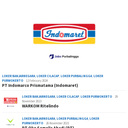
LOKER BANJARNEGARA
,
LOKER CILACAP
,
LOKER PURBALINGGA
,
LOKER
PURWOKERTO
12 February 2024
PT Indomarco Prismatama (Indomaret)
LOKER BANJARNEGARA
,
LOKER CILACAP
,
LOKER PURWOKERTO
29
November 2023
WARKOM Ritelindo
LOKER BANJARNEGARA
,
LOKER PURBALINGGA
,
LOKER
PURWOKERTO
26 November 2023
PT Oke Semolis Abadi (PT)