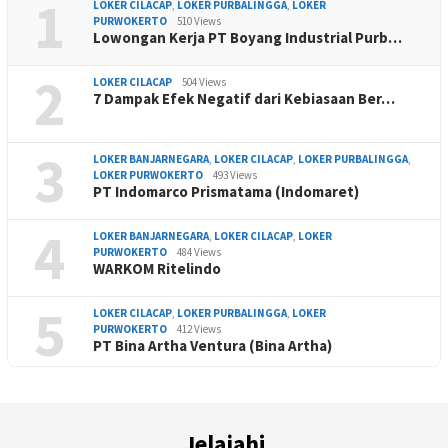
1
LOKER CILACAP
,
LOKER PURBALINGGA
,
LOKER
PURWOKERTO
510 Views
Lowongan Kerja PT Boyang Industrial Purb…
2
LOKER CILACAP
504 Views
7 Dampak Efek Negatif dari Kebiasaan Ber…
3
LOKER BANJARNEGARA
,
LOKER CILACAP
,
LOKER PURBALINGGA
,
LOKER PURWOKERTO
493 Views
PT Indomarco Prismatama (Indomaret)
4
LOKER BANJARNEGARA
,
LOKER CILACAP
,
LOKER
PURWOKERTO
484 Views
WARKOM Ritelindo
5
LOKER CILACAP
,
LOKER PURBALINGGA
,
LOKER
PURWOKERTO
412 Views
PT Bina Artha Ventura (Bina Artha)
Jelajahi