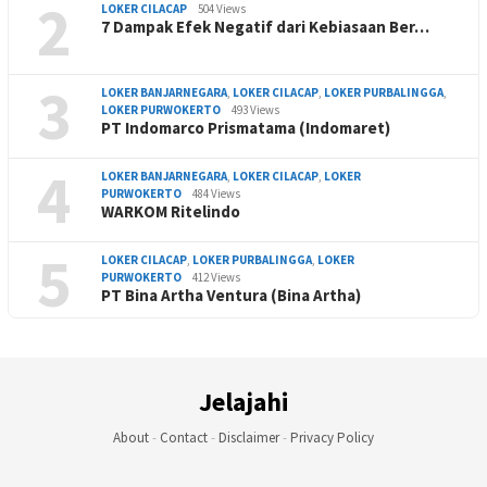
2
LOKER CILACAP
504 Views
7 Dampak Efek Negatif dari Kebiasaan Ber…
3
LOKER BANJARNEGARA
,
LOKER CILACAP
,
LOKER PURBALINGGA
,
LOKER PURWOKERTO
493 Views
PT Indomarco Prismatama (Indomaret)
4
LOKER BANJARNEGARA
,
LOKER CILACAP
,
LOKER
PURWOKERTO
484 Views
WARKOM Ritelindo
5
LOKER CILACAP
,
LOKER PURBALINGGA
,
LOKER
PURWOKERTO
412 Views
PT Bina Artha Ventura (Bina Artha)
Jelajahi
About
-
Contact
-
Disclaimer
-
Privacy Policy