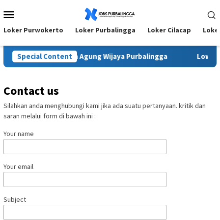
Skip
Mobile
to
Menu
content
Loker Purwokerto
Loker Purbalingga
Loker Cilacap
Loke
rja Terbaru PT Tirta Agung Wijaya Purbalingga
Special Content
Lowonga
Contact us
Silahkan anda menghubungi kami jika ada suatu pertanyaan. kritik dan
saran melalui form di bawah ini :
Your name
Your email
Subject