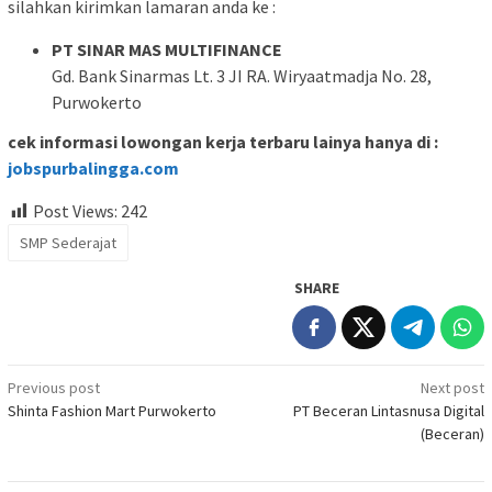
silahkan kirimkan lamaran anda ke :
PT SINAR MAS MULTIFINANCE
Gd. Bank Sinarmas Lt. 3 JI RA. Wiryaatmadja No. 28,
Purwokerto
cek informasi lowongan kerja terbaru lainya hanya di :
jobspurbalingga.com
Post Views:
242
SMP Sederajat
SHARE
Post
Previous post
Next post
Shinta Fashion Mart Purwokerto
PT Beceran Lintasnusa Digital
navigation
(Beceran)