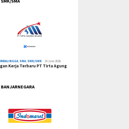
 SMK/SMA
URBALINGGA
,
SMA
,
SMK/SMK
14 June 2026
an Kerja Terbaru PT Tirta Agung
 BANJARNEGARA