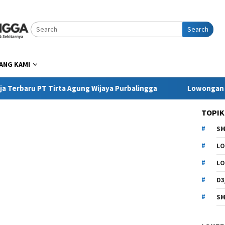
Search
ANG KAMI
T Tirta Agung Wijaya Purbalingga
Lowongan Kerja Pring
TOPIK
SM
LO
LO
D3
SM