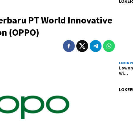
LOKER
erbaru PT World Innovative
on (OPPO)
LOKER P
Lowong
Wi…
LOKER