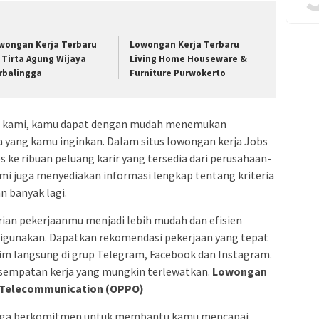
wongan Kerja Terbaru
Lowongan Kerja Terbaru
 Tirta Agung Wijaya
Living Home Houseware &
rbalingga
Furniture Purwokerto
ja kami, kamu dapat dengan mudah menemukan
ia yang kamu inginkan. Dalam situs lowongan kerja Jobs
 ke ribuan peluang karir yang tersedia dari perusahaan-
ami juga menyediakan informasi lengkap tentang kriteria
an banyak lagi.
an pekerjaanmu menjadi lebih mudah dan efisien
digunakan. Dapatkan rekomendasi pekerjaan yang tepat
irim langsung di grup Telegram, Facebook dan Instagram.
sempatan kerja yang mungkin terlewatkan.
Lowongan
e Telecommunication (OPPO)
i juga berkomitmen untuk membantu kamu mencapai