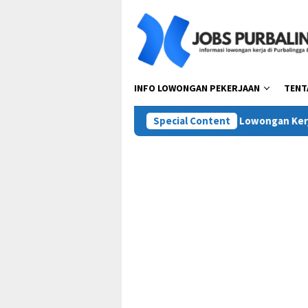
Skip
to
content
INFO LOWONGAN PEKERJAAN
TENT
 Pesta Pora Abadi (Mie Gacoan)
Special Content
Lowongan Kerja Terbaru P