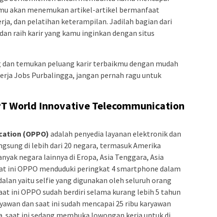
kamu akan menemukan artikel-artikel bermanfaat
erja, dan pelatihan keterampilan. Jadilah bagian dari
dan raih karir yang kamu inginkan dengan situs
 dan temukan peluang karir terbaikmu dengan mudah
erja Jobs Purbalingga, jangan pernah ragu untuk
PT World Innovative Telecommunication
cation (OPPO)
adalah penyedia layanan elektronik dan
gsung di lebih dari 20 negara, termasuk Amerika
anyak negara lainnya di Eropa, Asia Tenggara, Asia
Saat ini OPPO menduduki peringkat 4 smartphone dalam
dalan yaitu selfie yang digunakan oleh seluruh orang
Saat ini OPPO sudah berdiri selama kurang lebih 5 tahun
ryawan dan saat ini sudah mencapai 25 ribu karyawan
ia. saat ini sedang membuka lowongan kerja untuk di