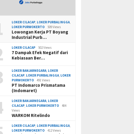
1
LOKER CILACAP
,
LOKER PURBALINGGA
,
LOKER PURWOKERTO
509 Views
Lowongan Kerja PT Boyang
Industrial Purb…
2
LOKER CILACAP
502 Views
7 Dampak Efek Negatif dari
Kebiasaan Ber…
3
LOKER BANJARNEGARA
,
LOKER
CILACAP
,
LOKER PURBALINGGA
,
LOKER
PURWOKERTO
491 Views
PT Indomarco Prismatama
(Indomaret)
4
LOKER BANJARNEGARA
,
LOKER
CILACAP
,
LOKER PURWOKERTO
484
Views
WARKOM Ritelindo
5
LOKER CILACAP
,
LOKER PURBALINGGA
,
LOKER PURWOKERTO
412 Views