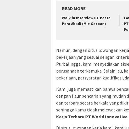
READ MORE
Walk-in Interview PT Pesta
Lo
Pora Abadi (Mie Gacoan)
PT
Pu
Namun, dengan situs lowongan ker
pekerjaan yang sesuai dengan kriter
Purbalingga, kami menyediakan akses
perusahaan terkemuka. Selain itu, k
pekerjaan, persyaratan kualifikasi, d
Kami juga memastikan bahwa pencari
dengan fitur pencarian yang mudah 
dan terbaru secara berkala yang dik
sehingga kamu tidak melewatkan ke
Kerja Terbaru PT World Innovativ
Di situs lowongan kerja kami, kam