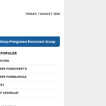
FRIDAY, 7 AUGUST 2026
sewu Restorant Group
Lowongan Kerja SMK Telkom Pur
 POPULER
K/SMA
KER PURWOKERTO
KER PURBALINGGA
/S1
P SEDERAJAT