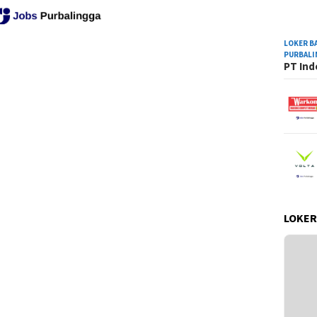
LOKER B
PURBAL
PT Ind
LOKER