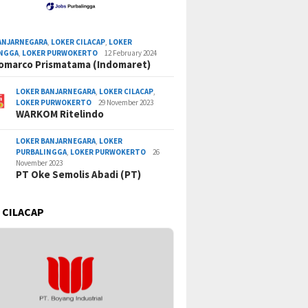
ANJARNEGARA
,
LOKER CILACAP
,
LOKER
INGGA
,
LOKER PURWOKERTO
12 February 2024
omarco Prismatama (Indomaret)
LOKER BANJARNEGARA
,
LOKER CILACAP
,
LOKER PURWOKERTO
29 November 2023
WARKOM Ritelindo
LOKER BANJARNEGARA
,
LOKER
PURBALINGGA
,
LOKER PURWOKERTO
26
November 2023
PT Oke Semolis Abadi (PT)
 CILACAP