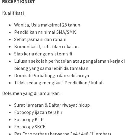
RECEPTIONIST
Kualifikasi :
Wanita, Usia maksimal 28 tahun
Pendidikan minimal SMA/SMK
Sehat jasmani dan rohani
Komunikatif, teliti dan cekatan
Siap kerja dengan sistem sift
Lulusan sekolah perhotelan atau pengalaman kerja di
bidang yang sama lebih diutamakan
Domisili Purbalingga dan sekitarnya
Tidak sedang mengikuti Pendidikan / kuliah
Dokumen yang di lampirkan :
Surat lamaran & Daftar riwayat hidup
Fotocopy ijazah terahir
Fotocopy KTP
Fotocopy SKCK
Pas Foto terbaru berwarna 3×4 / 4×6 (1 lembar)