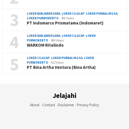
3
LOKER BANJARNEGARA
,
LOKER CILACAP
,
LOKER PURBALINGGA
,
LOKER PURWOKERTO
491 Views
PT Indomarco Prismatama (Indomaret)
4
LOKER BANJARNEGARA
,
LOKER CILACAP
,
LOKER
PURWOKERTO
484 Views
WARKOM Ritelindo
5
LOKER CILACAP
,
LOKER PURBALINGGA
,
LOKER
PURWOKERTO
412 Views
PT Bina Artha Ventura (Bina Artha)
Jelajahi
About
-
Contact
-
Disclaimer
-
Privacy Policy