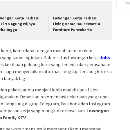
wongan Kerja Terbaru
Lowongan Kerja Terbaru
 Tirta Agung Wijaya
Living Home Houseware &
rbalingga
Furniture Purwokerto
ja kami, kamu dapat dengan mudah menemukan
ia yang kamu inginkan. Dalam situs lowongan kerja
Jobs
s ke ribuan peluang karir yang tersedia dari perusahaan-
ami juga menyediakan informasi lengkap tentang kriteria
an banyak lagi.
an pekerjaanmu menjadi lebih mudah dan efisien
digunakan. Dapatkan rekomendasi pekerjaan yang tepat
irim langsung di grup Telegram, Facebook dan Instagram.
sempatan kerja yang mungkin terlewatkan.
Lowongan
a Family KTV
i juga berkomitmen untuk membantu kamu mencapai