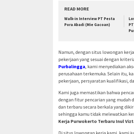
READ MORE
Walk-in Interview PT Pesta
Lo
Pora Abadi (Mie Gacoan)
PT
Pu
Namun, dengan situs lowongan ker
pekerjaan yang sesuai dengan kriter
Purbalingga
, kami menyediakan akse
perusahaan terkemuka. Selain itu, k
pekerjaan, persyaratan kualifikasi, d
Kami juga memastikan bahwa pencari
dengan fitur pencarian yang mudah 
dan terbaru secara berkala yang dik
sehingga kamu tidak melewatkan ke
Kerja Purwokerto Terbaru Inul Vizt
Di situs lowongan kerja kami, kam