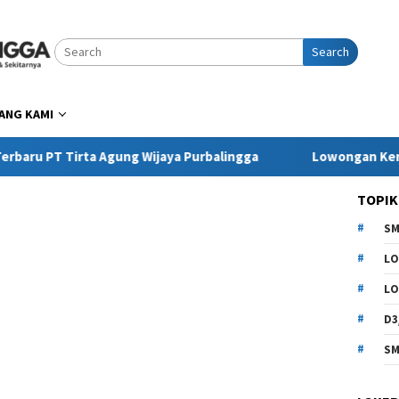
Search
ANG KAMI
irta Agung Wijaya Purbalingga
Lowongan Kerja Pringsew
TOPIK
SM
LO
LO
D3
SM