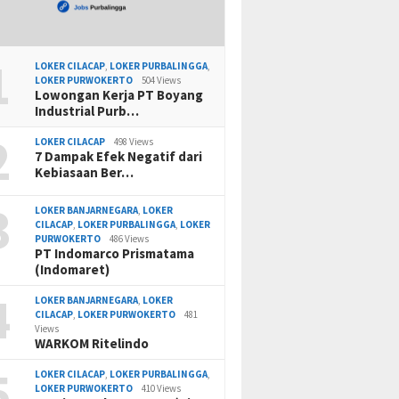
1
LOKER CILACAP
,
LOKER PURBALINGGA
,
LOKER PURWOKERTO
504 Views
Lowongan Kerja PT Boyang
Industrial Purb…
2
LOKER CILACAP
498 Views
7 Dampak Efek Negatif dari
Kebiasaan Ber…
3
LOKER BANJARNEGARA
,
LOKER
CILACAP
,
LOKER PURBALINGGA
,
LOKER
PURWOKERTO
486 Views
PT Indomarco Prismatama
(Indomaret)
4
LOKER BANJARNEGARA
,
LOKER
CILACAP
,
LOKER PURWOKERTO
481
Views
WARKOM Ritelindo
5
LOKER CILACAP
,
LOKER PURBALINGGA
,
LOKER PURWOKERTO
410 Views