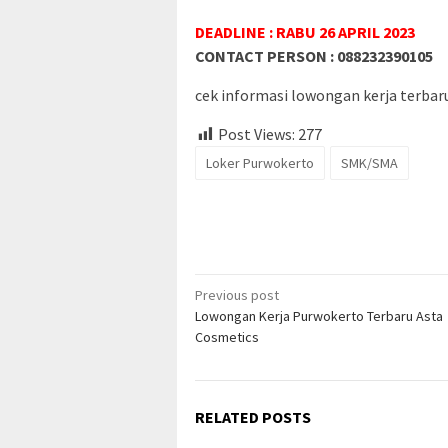
DEADLINE : RABU 26 APRIL 2023
CONTACT PERSON : 088232390105
cek informasi lowongan kerja terbaru 
Post Views:
277
Loker Purwokerto
SMK/SMA
Post
Previous post
Lowongan Kerja Purwokerto Terbaru Asta
navigation
Cosmetics
RELATED POSTS