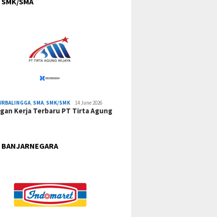
 SMK/SMA
URBALINGGA
,
SMA
,
SMK/SMK
14 June 2026
an Kerja Terbaru PT Tirta Agung
 BANJARNEGARA