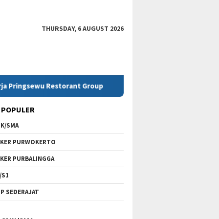
THURSDAY, 6 AUGUST 2026
u Restorant Group
Lowongan Kerja SMK Telkom Purwok
 POPULER
K/SMA
KER PURWOKERTO
KER PURBALINGGA
/S1
P SEDERAJAT