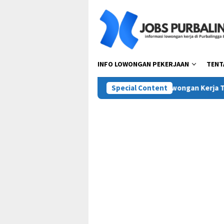
Skip
to
content
INFO LOWONGAN PEKERJAAN
TENT
ta Pora Abadi (Mie Gacoan)
Special Content
Lowongan Kerja Terbaru PT T