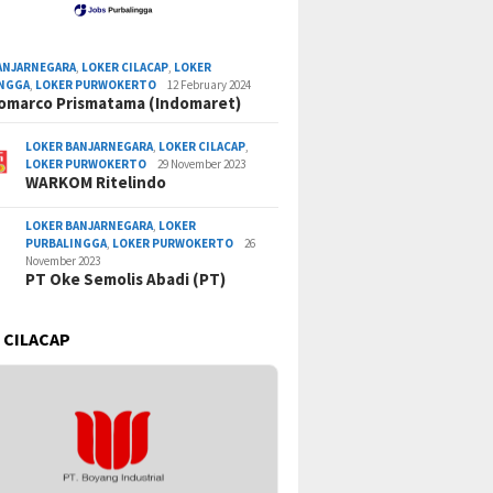
ANJARNEGARA
,
LOKER CILACAP
,
LOKER
INGGA
,
LOKER PURWOKERTO
12 February 2024
omarco Prismatama (Indomaret)
LOKER BANJARNEGARA
,
LOKER CILACAP
,
LOKER PURWOKERTO
29 November 2023
WARKOM Ritelindo
LOKER BANJARNEGARA
,
LOKER
PURBALINGGA
,
LOKER PURWOKERTO
26
November 2023
PT Oke Semolis Abadi (PT)
 CILACAP