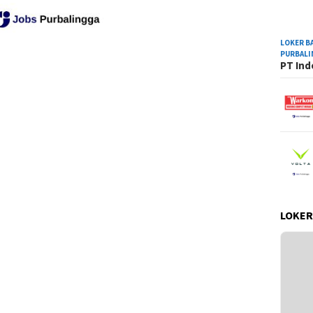
LOKER B
PURBAL
PT Ind
LOKER