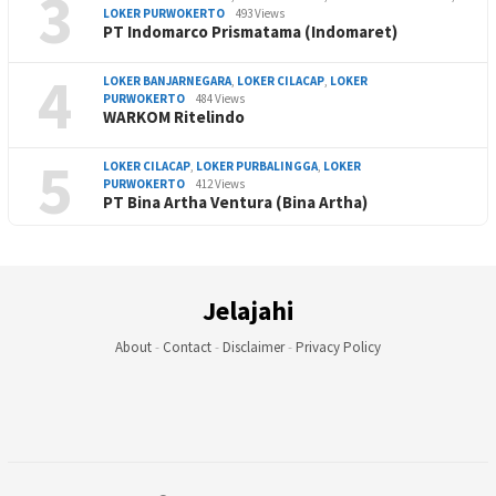
3
LOKER PURWOKERTO
493 Views
PT Indomarco Prismatama (Indomaret)
4
LOKER BANJARNEGARA
,
LOKER CILACAP
,
LOKER
PURWOKERTO
484 Views
WARKOM Ritelindo
5
LOKER CILACAP
,
LOKER PURBALINGGA
,
LOKER
PURWOKERTO
412 Views
PT Bina Artha Ventura (Bina Artha)
Jelajahi
About
-
Contact
-
Disclaimer
-
Privacy Policy