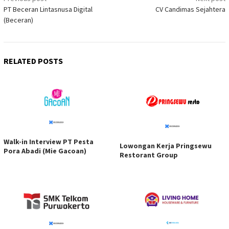
Post
PT Beceran Lintasnusa Digital
CV Candimas Sejahtera
navigation
(Beceran)
RELATED POSTS
Walk-in Interview PT Pesta
Lowongan Kerja Pringsewu
Pora Abadi (Mie Gacoan)
Restorant Group