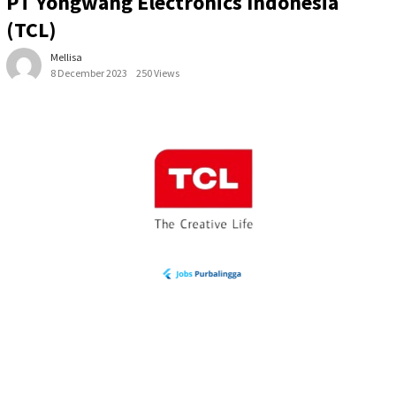
PT Yongwang Electronics Indonesia
(TCL)
Mellisa
8 December 2023
250 Views