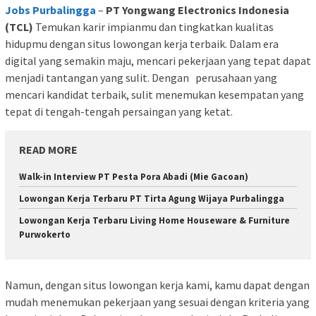
Jobs Purbalingga
–
PT Yongwang Electronics Indonesia
(TCL)
Temukan karir impianmu dan tingkatkan kualitas
hidupmu dengan situs lowongan kerja terbaik. Dalam era
digital yang semakin maju, mencari pekerjaan yang tepat dapat
menjadi tantangan yang sulit. Dengan perusahaan yang
mencari kandidat terbaik, sulit menemukan kesempatan yang
tepat di tengah-tengah persaingan yang ketat.
READ MORE
Walk-in Interview PT Pesta Pora Abadi (Mie Gacoan)
Lowongan Kerja Terbaru PT Tirta Agung Wijaya Purbalingga
Lowongan Kerja Terbaru Living Home Houseware & Furniture
Purwokerto
Namun, dengan situs lowongan kerja kami, kamu dapat dengan
mudah menemukan pekerjaan yang sesuai dengan kriteria yang