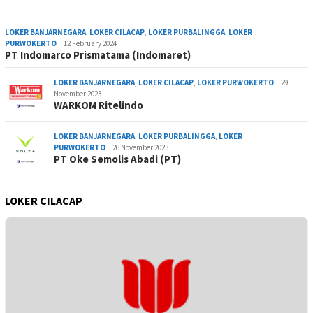
LOKER BANJARNEGARA
,
LOKER CILACAP
,
LOKER PURBALINGGA
,
LOKER
PURWOKERTO
12 February 2024
PT Indomarco Prismatama (Indomaret)
LOKER BANJARNEGARA
,
LOKER CILACAP
,
LOKER PURWOKERTO
29
November 2023
WARKOM Ritelindo
LOKER BANJARNEGARA
,
LOKER PURBALINGGA
,
LOKER
PURWOKERTO
26 November 2023
PT Oke Semolis Abadi (PT)
LOKER CILACAP