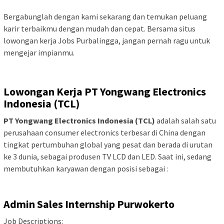
Bergabunglah dengan kami sekarang dan temukan peluang
karir terbaikmu dengan mudah dan cepat. Bersama situs
lowongan kerja Jobs Purbalingga, jangan pernah ragu untuk
mengejar impianmu.
Lowongan Kerja PT Yongwang Electronics
Indonesia (TCL)
PT Yongwang Electronics Indonesia (TCL)
adalah salah satu
perusahaan consumer electronics terbesar di China dengan
tingkat pertumbuhan global yang pesat dan berada di urutan
ke 3 dunia, sebagai produsen TV LCD dan LED. Saat ini, sedang
membutuhkan karyawan dengan posisi sebagai :
Admin Sales Internship Purwokerto
Job Descriptions: