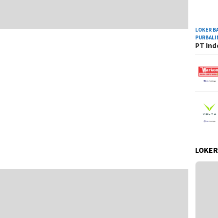
LOKER B
PURBAL
PT Ind
LOKER