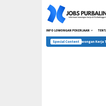
Skip
to
content
INFO LOWONGAN PEKERJAAN
TENT
sta Pora Abadi (Mie Gacoan)
Special Content
Lowongan Kerja Terbaru PT 