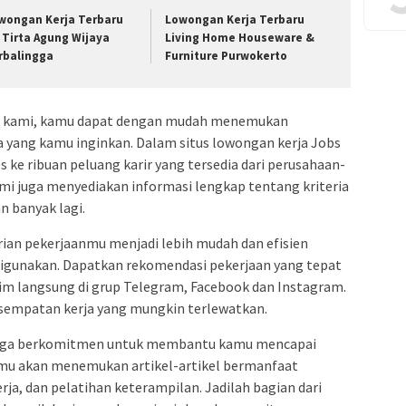
wongan Kerja Terbaru
Lowongan Kerja Terbaru
 Tirta Agung Wijaya
Living Home Houseware &
rbalingga
Furniture Purwokerto
ja kami, kamu dapat dengan mudah menemukan
ia yang kamu inginkan. Dalam situs lowongan kerja Jobs
 ke ribuan peluang karir yang tersedia dari perusahaan-
ami juga menyediakan informasi lengkap tentang kriteria
an banyak lagi.
an pekerjaanmu menjadi lebih mudah dan efisien
digunakan. Dapatkan rekomendasi pekerjaan yang tepat
irim langsung di grup Telegram, Facebook dan Instagram.
sempatan kerja yang mungkin terlewatkan.
i juga berkomitmen untuk membantu kamu mencapai
kamu akan menemukan artikel-artikel bermanfaat
erja, dan pelatihan keterampilan. Jadilah bagian dari