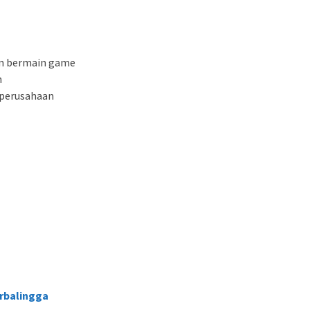
n bermain game
n
 perusahaan
rbalingga