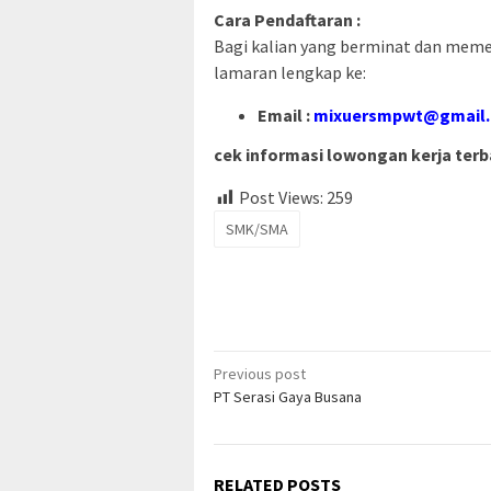
Cara Pendaftaran :
Bagi kalian yang berminat dan memenu
lamaran lengkap ke:
Email :
mixuersmpwt@gmail
cek informasi lowongan kerja terba
Post Views:
259
SMK/SMA
Post
Previous post
PT Serasi Gaya Busana
navigation
RELATED POSTS