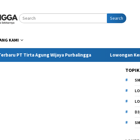
Search
ANG KAMI
Tirta Agung Wijaya Purbalingga
Lowongan Kerja Pringse
TOPIK
SM
LO
LO
D3
SM