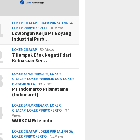
1
LOKER CILACAP
,
LOKER PURBALINGGA
,
LOKER PURWOKERTO
509 Views
Lowongan Kerja PT Boyang
Industrial Purb…
2
LOKER CILACAP
504 Views
7 Dampak Efek Negatif dari
Kebiasaan Ber…
3
LOKER BANJARNEGARA
,
LOKER
CILACAP
,
LOKER PURBALINGGA
,
LOKER
PURWOKERTO
491 Views
PT Indomarco Prismatama
(Indomaret)
4
LOKER BANJARNEGARA
,
LOKER
CILACAP
,
LOKER PURWOKERTO
484
Views
WARKOM Ritelindo
5
LOKER CILACAP
,
LOKER PURBALINGGA
,
LOKER PURWOKERTO
412 Views