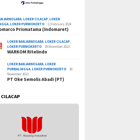
ANJARNEGARA
,
LOKER CILACAP
,
LOKER
INGGA
,
LOKER PURWOKERTO
12 February 2024
omarco Prismatama (Indomaret)
LOKER BANJARNEGARA
,
LOKER CILACAP
,
LOKER PURWOKERTO
29 November 2023
WARKOM Ritelindo
LOKER BANJARNEGARA
,
LOKER
PURBALINGGA
,
LOKER PURWOKERTO
26
November 2023
PT Oke Semolis Abadi (PT)
 CILACAP