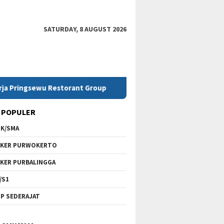
SATURDAY, 8 AUGUST 2026
wu Restorant Group
Lowongan Kerja SMK Telkom Purwok
 POPULER
K/SMA
KER PURWOKERTO
KER PURBALINGGA
/S1
P SEDERAJAT