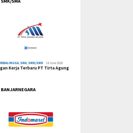
 SMK/SMA
URBALINGGA
,
SMA
,
SMK/SMK
14 June 2026
an Kerja Terbaru PT Tirta Agung
 BANJARNEGARA