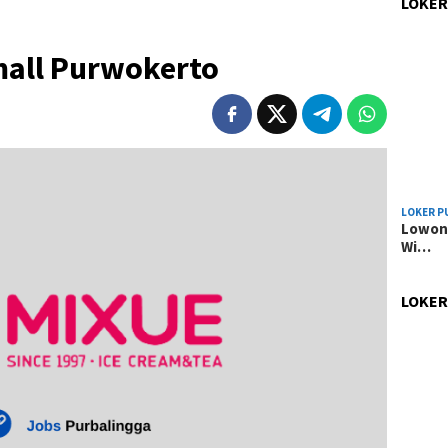
LOKER
mall Purwokerto
LOKER P
Lowong
Wi…
LOKER