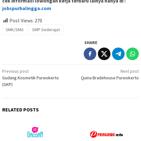
cek informasi lowongan kerja terbaru lainya hanya di :
jobspurbalingga.com
Post Views:
270
SMK/SMA
SMP Sederajat
SHARE
Post
Previous post
Next post
Gudang Kosmetik Purwokerto
Quina Bradehouse Purwokerto
navigation
(GKP)
RELATED POSTS