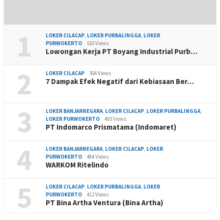
1
LOKER CILACAP
,
LOKER PURBALINGGA
,
LOKER
PURWOKERTO
510 Views
Lowongan Kerja PT Boyang Industrial Purb…
2
LOKER CILACAP
504 Views
7 Dampak Efek Negatif dari Kebiasaan Ber…
3
LOKER BANJARNEGARA
,
LOKER CILACAP
,
LOKER PURBALINGGA
,
LOKER PURWOKERTO
493 Views
PT Indomarco Prismatama (Indomaret)
4
LOKER BANJARNEGARA
,
LOKER CILACAP
,
LOKER
PURWOKERTO
484 Views
WARKOM Ritelindo
5
LOKER CILACAP
,
LOKER PURBALINGGA
,
LOKER
PURWOKERTO
412 Views
PT Bina Artha Ventura (Bina Artha)