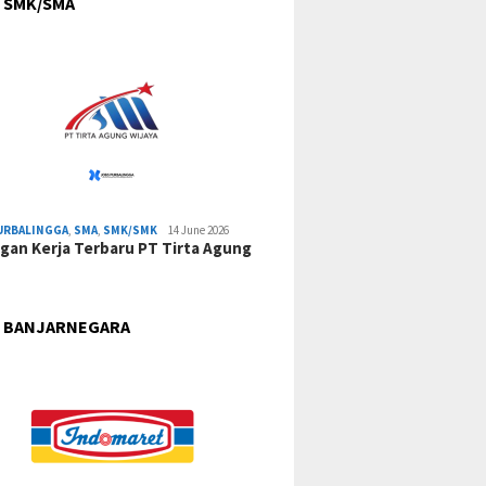
 SMK/SMA
URBALINGGA
,
SMA
,
SMK/SMK
14 June 2026
an Kerja Terbaru PT Tirta Agung
 BANJARNEGARA