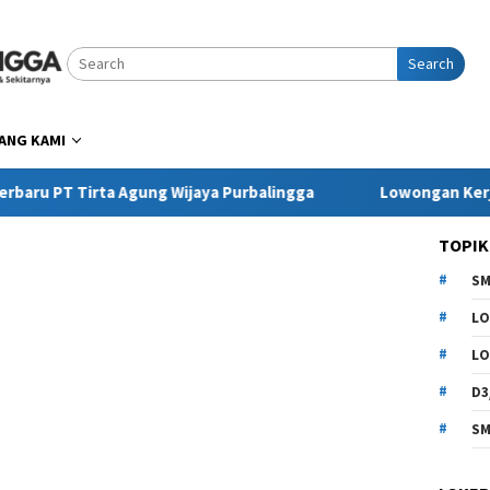
Search
ANG KAMI
irta Agung Wijaya Purbalingga
Lowongan Kerja Pringse
TOPIK
SM
LO
LO
D3
SM