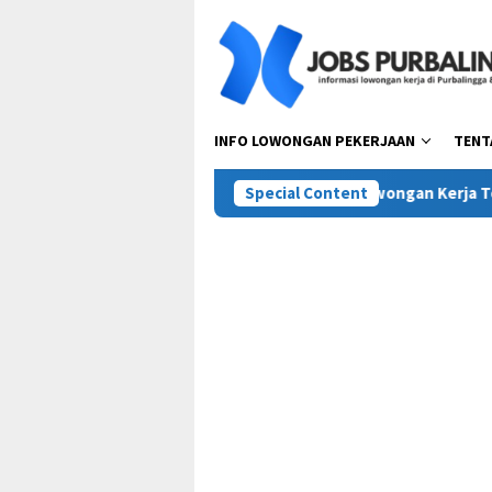
Skip
to
content
INFO LOWONGAN PEKERJAAN
TENT
sta Pora Abadi (Mie Gacoan)
Special Content
Lowongan Kerja Terbaru PT T