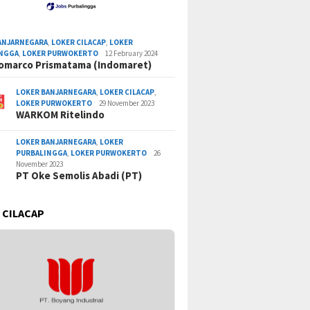
ANJARNEGARA
,
LOKER CILACAP
,
LOKER
INGGA
,
LOKER PURWOKERTO
12 February 2024
omarco Prismatama (Indomaret)
LOKER BANJARNEGARA
,
LOKER CILACAP
,
LOKER PURWOKERTO
29 November 2023
WARKOM Ritelindo
LOKER BANJARNEGARA
,
LOKER
PURBALINGGA
,
LOKER PURWOKERTO
26
November 2023
PT Oke Semolis Abadi (PT)
 CILACAP