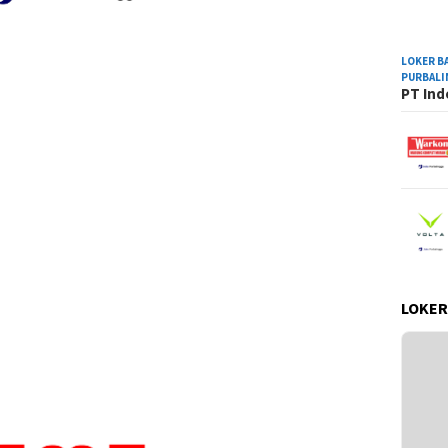
LOKER B
PURBAL
PT Ind
LOKER