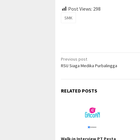
Post Views:
298
SMK
Post
Previous post
RSU Siaga Medika Purbalingga
navigation
RELATED POSTS
Walk-in Interview PT Pesta