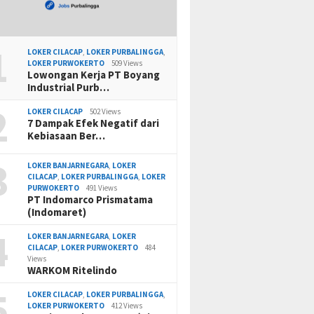
1
LOKER CILACAP
,
LOKER PURBALINGGA
,
LOKER PURWOKERTO
509 Views
Lowongan Kerja PT Boyang
Industrial Purb…
2
LOKER CILACAP
502 Views
7 Dampak Efek Negatif dari
Kebiasaan Ber…
3
LOKER BANJARNEGARA
,
LOKER
CILACAP
,
LOKER PURBALINGGA
,
LOKER
PURWOKERTO
491 Views
PT Indomarco Prismatama
(Indomaret)
4
LOKER BANJARNEGARA
,
LOKER
CILACAP
,
LOKER PURWOKERTO
484
Views
WARKOM Ritelindo
5
LOKER CILACAP
,
LOKER PURBALINGGA
,
LOKER PURWOKERTO
412 Views