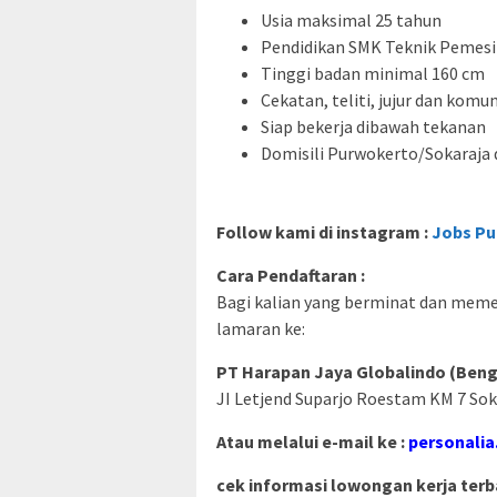
Usia maksimal 25 tahun
Pendidikan SMK Teknik Pemes
Tinggi badan minimal 160 cm
Cekatan, teliti, jujur dan komun
Siap bekerja dibawah tekanan
Domisili Purwokerto/Sokaraja 
Follow kami di instagram :
Jobs Pu
Cara Pendaftaran :
Bagi kalian yang berminat dan memenu
lamaran ke:
PT Harapan Jaya Globalindo (Beng
JI Letjend Suparjo Roestam KM 7 Sok
Atau melalui e-mail ke :
personali
cek informasi lowongan kerja terba