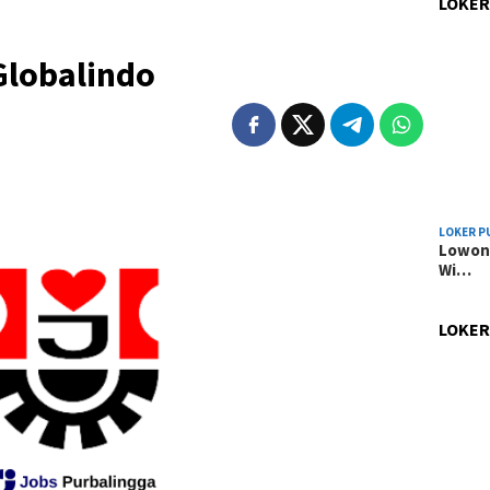
LOKER
Globalindo
LOKER P
Lowong
Wi…
LOKER