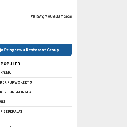
FRIDAY, 7 AUGUST 2026
wu Restorant Group
Lowongan Kerja SMK Telkom Purwok
 POPULER
K/SMA
KER PURWOKERTO
KER PURBALINGGA
/S1
P SEDERAJAT