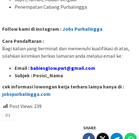
Penempatan Cabang Purbalingga
Follow kami di instagram :
Jobs Purbalingga
Cara Pendaftaran :
Bagi kalian yang berminat dan memenuhi kualifikasi di atas,
silahkan kirimkan berkas lamaran anda melalui email ke :
Email :
babiesglow.pwt@gmail.com
Subjek : Posisi_Nama
cek informasi lowongan kerja terbaru lainya hanya di :
jobspurbalingga.com
Post Views:
239
D3
SHARE