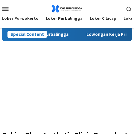
Skip
Mobile
to
Menu
content
Loker Purwokerto
Loker Purbalingga
Loker Cilacap
Loke
a Agung Wijaya Purbalingga
Special Content
Lowongan Kerja Pringsewu 