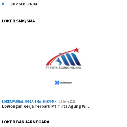
SMP SEDERAJAT
LOKER SMK/SMA
LOKER PURBALINGGA
,
SMA
,
SMK/SMK
14 June 2026
Lowongan Kerja Terbaru PT Tirta Agung Wi…
LOKER BANJARNEGARA