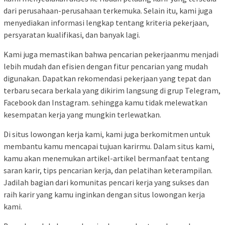
dari perusahaan-perusahaan terkemuka. Selain itu, kami juga
menyediakan informasi lengkap tentang kriteria pekerjaan,
persyaratan kualifikasi, dan banyak lagi.
Kami juga memastikan bahwa pencarian pekerjaanmu menjadi
lebih mudah dan efisien dengan fitur pencarian yang mudah
digunakan. Dapatkan rekomendasi pekerjaan yang tepat dan
terbaru secara berkala yang dikirim langsung di grup Telegram,
Facebook dan Instagram. sehingga kamu tidak melewatkan
kesempatan kerja yang mungkin terlewatkan.
Di situs lowongan kerja kami, kami juga berkomitmen untuk
membantu kamu mencapai tujuan karirmu. Dalam situs kami,
kamu akan menemukan artikel-artikel bermanfaat tentang
saran karir, tips pencarian kerja, dan pelatihan keterampilan.
Jadilah bagian dari komunitas pencari kerja yang sukses dan
raih karir yang kamu inginkan dengan situs lowongan kerja
kami.