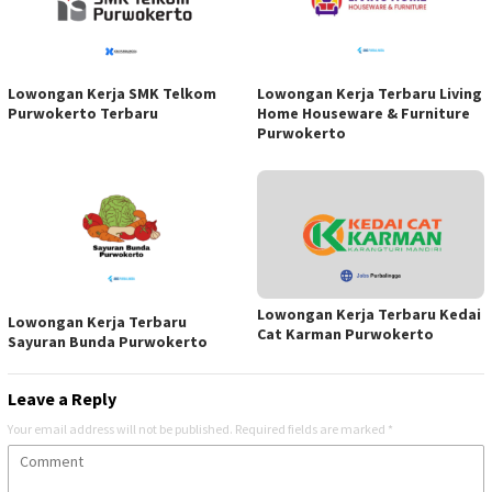
Lowongan Kerja SMK Telkom
Lowongan Kerja Terbaru Living
Purwokerto Terbaru
Home Houseware & Furniture
Purwokerto
Lowongan Kerja Terbaru Kedai
Lowongan Kerja Terbaru
Cat Karman Purwokerto
Sayuran Bunda Purwokerto
Leave a Reply
Your email address will not be published.
Required fields are marked
*