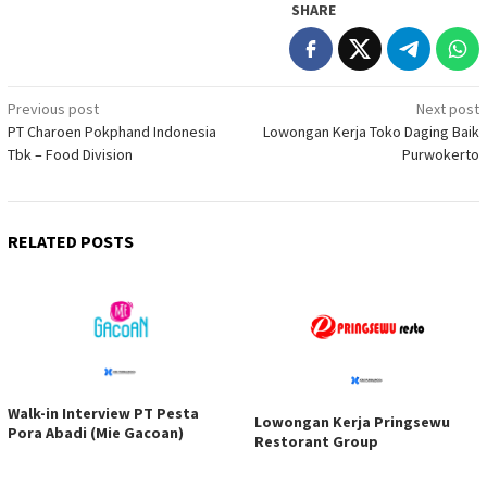
SHARE
Post
Previous post
Next post
PT Charoen Pokphand Indonesia
Lowongan Kerja Toko Daging Baik
navigation
Tbk – Food Division
Purwokerto
RELATED POSTS
Walk-in Interview PT Pesta
Lowongan Kerja Pringsewu
Pora Abadi (Mie Gacoan)
Restorant Group