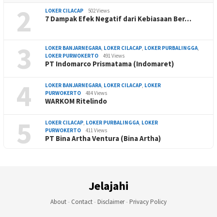
2
LOKER CILACAP
502 Views
7 Dampak Efek Negatif dari Kebiasaan Ber…
3
LOKER BANJARNEGARA
,
LOKER CILACAP
,
LOKER PURBALINGGA
,
LOKER PURWOKERTO
491 Views
PT Indomarco Prismatama (Indomaret)
4
LOKER BANJARNEGARA
,
LOKER CILACAP
,
LOKER
PURWOKERTO
484 Views
WARKOM Ritelindo
5
LOKER CILACAP
,
LOKER PURBALINGGA
,
LOKER
PURWOKERTO
411 Views
PT Bina Artha Ventura (Bina Artha)
Jelajahi
About
-
Contact
-
Disclaimer
-
Privacy Policy