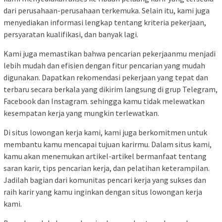
dari perusahaan-perusahaan terkemuka. Selain itu, kami juga
menyediakan informasi lengkap tentang kriteria pekerjaan,
persyaratan kualifikasi, dan banyak lagi.
Kami juga memastikan bahwa pencarian pekerjaanmu menjadi
lebih mudah dan efisien dengan fitur pencarian yang mudah
digunakan. Dapatkan rekomendasi pekerjaan yang tepat dan
terbaru secara berkala yang dikirim langsung di grup Telegram,
Facebook dan Instagram. sehingga kamu tidak melewatkan
kesempatan kerja yang mungkin terlewatkan.
Di situs lowongan kerja kami, kami juga berkomitmen untuk
membantu kamu mencapai tujuan karirmu. Dalam situs kami,
kamu akan menemukan artikel-artikel bermanfaat tentang
saran karir, tips pencarian kerja, dan pelatihan keterampilan.
Jadilah bagian dari komunitas pencari kerja yang sukses dan
raih karir yang kamu inginkan dengan situs lowongan kerja
kami.