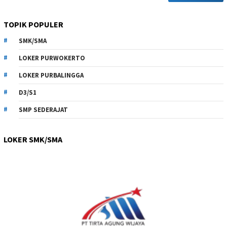
TOPIK POPULER
SMK/SMA
LOKER PURWOKERTO
LOKER PURBALINGGA
D3/S1
SMP SEDERAJAT
LOKER SMK/SMA