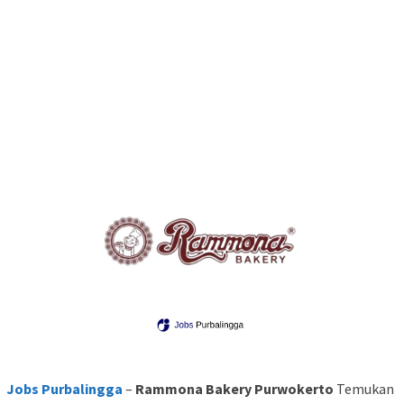
Jobs Purbalingga
–
Rammona Bakery Purwokerto
Temukan