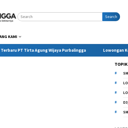
Search
ANG KAMI
T Tirta Agung Wijaya Purbalingga
Lowongan Kerja Prin
TOPIK
SM
LO
LO
D3
SM