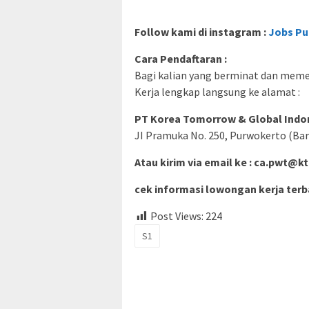
Follow kami di instagram :
Jobs Pu
Cara Pendaftaran :
Bagi kalian yang berminat dan memenu
Kerja lengkap langsung ke alamat :
PT Korea Tomorrow & Global Indo
JI Pramuka No. 250, Purwokerto (Ba
Atau kirim via email ke :
ca.pwt@kt
cek informasi lowongan kerja terba
Post Views:
224
S1