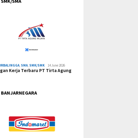
 SMK/SMA
URBALINGGA
,
SMA
,
SMK/SMK
14 June 2026
an Kerja Terbaru PT Tirta Agung
 BANJARNEGARA