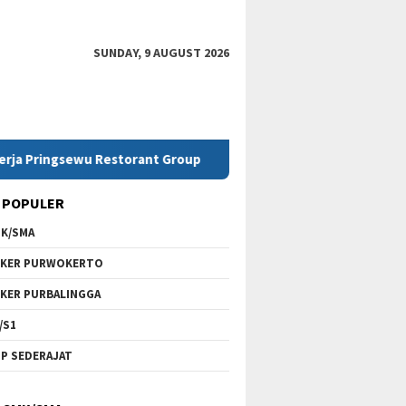
SUNDAY, 9 AUGUST 2026
gsewu Restorant Group
Lowongan Kerja SMK Telkom Pur
 POPULER
K/SMA
KER PURWOKERTO
KER PURBALINGGA
/S1
P SEDERAJAT