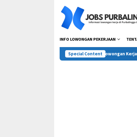
Skip
to
content
INFO LOWONGAN PEKERJAAN
TENT
 Pesta Pora Abadi (Mie Gacoan)
Special Content
Lowongan Kerja Terbaru P