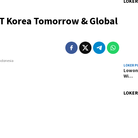
LOKER
T Korea Tomorrow & Global
LOKER P
Lowong
Wi…
LOKER