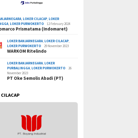
ANJARNEGARA
,
LOKER CILACAP
,
LOKER
INGGA
,
LOKER PURWOKERTO
12 February 2024
omarco Prismatama (Indomaret)
LOKER BANJARNEGARA
,
LOKER CILACAP
,
LOKER PURWOKERTO
29 November 2023
WARKOM Ritelindo
LOKER BANJARNEGARA
,
LOKER
PURBALINGGA
,
LOKER PURWOKERTO
26
November 2023
PT Oke Semolis Abadi (PT)
 CILACAP