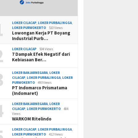
1
LOKER CILACAP
,
LOKER PURBALINGGA
,
LOKER PURWOKERTO
510 Views
Lowongan Kerja PT Boyang
Industrial Purb…
2
LOKER CILACAP
504 Views
7 Dampak Efek Negatif dari
Kebiasaan Ber…
3
LOKER BANJARNEGARA
,
LOKER
CILACAP
,
LOKER PURBALINGGA
,
LOKER
PURWOKERTO
493 Views
PT Indomarco Prismatama
(Indomaret)
4
LOKER BANJARNEGARA
,
LOKER
CILACAP
,
LOKER PURWOKERTO
484
Views
WARKOM Ritelindo
5
LOKER CILACAP
,
LOKER PURBALINGGA
,
LOKER PURWOKERTO
412 Views