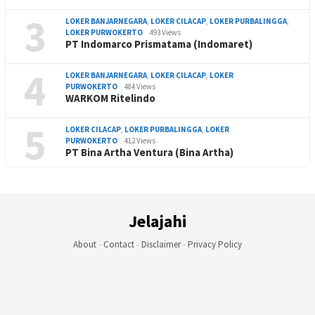
3
LOKER BANJARNEGARA
,
LOKER CILACAP
,
LOKER PURBALINGGA
,
LOKER PURWOKERTO
493 Views
PT Indomarco Prismatama (Indomaret)
4
LOKER BANJARNEGARA
,
LOKER CILACAP
,
LOKER
PURWOKERTO
484 Views
WARKOM Ritelindo
5
LOKER CILACAP
,
LOKER PURBALINGGA
,
LOKER
PURWOKERTO
412 Views
PT Bina Artha Ventura (Bina Artha)
Jelajahi
About
-
Contact
-
Disclaimer
-
Privacy Policy