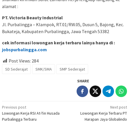
alamat :
PT. Victoria Beauty Industrial
Jl. Purbalingga – Klampok, RT.01/RW.05, Dusun 5, Bajong, Kec.
Bukateja, Kabupaten Purbalingga, Jawa Tengah 53382
cek informasi lowongan kerja terbaru lainya hanya di :
jobspurbalingga.com
Post Views:
284
SD Sederajat
SMK/SMA
SMP Sederajat
SHARE
Post
Previous post
Next post
Lowongan Kerja RSI At-Tin Husada
Lowongan Kerja Terbaru PT
navigation
Purbalingga Terbaru
Harapan Jaya Globalindo