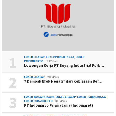
1
LOKER CILACAP
,
LOKER PURBALINGGA
,
LOKER
PURWOKERTO
503 Views
Lowongan Kerja PT Boyang Industrial Purb…
2
LOKER CILACAP
497 Views
7 Dampak Efek Negatif dari Kebiasaan Ber…
3
LOKER BANJARNEGARA
,
LOKER CILACAP
,
LOKER PURBALINGGA
,
LOKER PURWOKERTO
486 Views
PT Indomarco Prismatama (Indomaret)