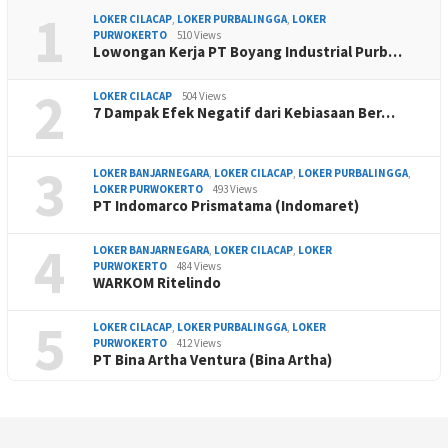
1
LOKER CILACAP
,
LOKER PURBALINGGA
,
LOKER
PURWOKERTO
510 Views
Lowongan Kerja PT Boyang Industrial Purb…
2
LOKER CILACAP
504 Views
7 Dampak Efek Negatif dari Kebiasaan Ber…
3
LOKER BANJARNEGARA
,
LOKER CILACAP
,
LOKER PURBALINGGA
,
LOKER PURWOKERTO
493 Views
PT Indomarco Prismatama (Indomaret)
4
LOKER BANJARNEGARA
,
LOKER CILACAP
,
LOKER
PURWOKERTO
484 Views
WARKOM Ritelindo
5
LOKER CILACAP
,
LOKER PURBALINGGA
,
LOKER
PURWOKERTO
412 Views
PT Bina Artha Ventura (Bina Artha)