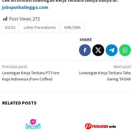
cek informasi lowongan kerja terbaru lainya hanya di :
jobspurbalingga.com
Post Views:
272
D3/S1
Loker Purwokerto
SMK/SMA
SHARE
Post
Previous post
Next post
Lowongan Kerja Terbaru PT Fore
Lowongan Kerja Terbaru Tahu
navigation
Kopi Indonesia (Fore Coffee)
Garing TAGAR
RELATED POSTS