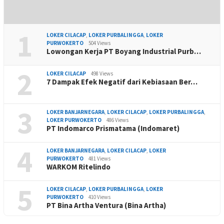
1
LOKER CILACAP
,
LOKER PURBALINGGA
,
LOKER
PURWOKERTO
504 Views
Lowongan Kerja PT Boyang Industrial Purb…
2
LOKER CILACAP
498 Views
7 Dampak Efek Negatif dari Kebiasaan Ber…
3
LOKER BANJARNEGARA
,
LOKER CILACAP
,
LOKER PURBALINGGA
,
LOKER PURWOKERTO
486 Views
PT Indomarco Prismatama (Indomaret)
4
LOKER BANJARNEGARA
,
LOKER CILACAP
,
LOKER
PURWOKERTO
481 Views
WARKOM Ritelindo
5
LOKER CILACAP
,
LOKER PURBALINGGA
,
LOKER
PURWOKERTO
410 Views
PT Bina Artha Ventura (Bina Artha)