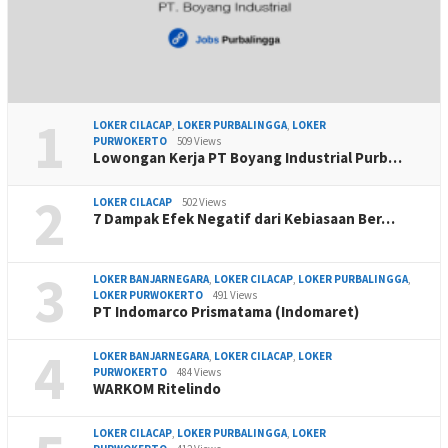
1
LOKER CILACAP
,
LOKER PURBALINGGA
,
LOKER
PURWOKERTO
509 Views
Lowongan Kerja PT Boyang Industrial Purb…
2
LOKER CILACAP
502 Views
7 Dampak Efek Negatif dari Kebiasaan Ber…
3
LOKER BANJARNEGARA
,
LOKER CILACAP
,
LOKER PURBALINGGA
,
LOKER PURWOKERTO
491 Views
PT Indomarco Prismatama (Indomaret)
4
LOKER BANJARNEGARA
,
LOKER CILACAP
,
LOKER
PURWOKERTO
484 Views
WARKOM Ritelindo
LOKER CILACAP
,
LOKER PURBALINGGA
,
LOKER