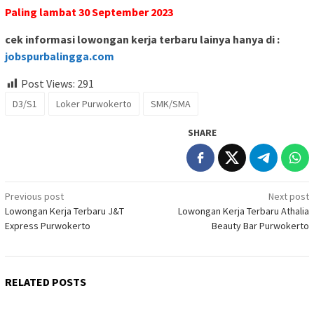
Paling lambat 30 September 2023
cek informasi lowongan kerja terbaru lainya hanya di :
jobspurbalingga.com
Post Views:
291
D3/S1
Loker Purwokerto
SMK/SMA
SHARE
Post
Previous post
Next post
Lowongan Kerja Terbaru J&T
Lowongan Kerja Terbaru Athalia
navigation
Express Purwokerto
Beauty Bar Purwokerto
RELATED POSTS