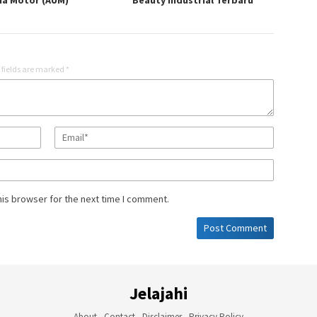
a Motor (AUM)
Beauty Industrial Terbaru
 fields are marked
*
his browser for the next time I comment.
Jelajahi
About
-
Contact
-
Disclaimer
-
Privacy Policy