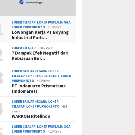
1
LOKER CILACAP
,
LOKER PURBALINGGA
,
LOKER PURWOKERTO
510 Views
Lowongan Kerja PT Boyang
Industrial Purb…
2
LOKER CILACAP
504 Views
7 Dampak Efek Negatif dari
Kebiasaan Ber…
3
LOKER BANJARNEGARA
,
LOKER
CILACAP
,
LOKER PURBALINGGA
,
LOKER
PURWOKERTO
493 Views
PT Indomarco Prismatama
(Indomaret)
4
LOKER BANJARNEGARA
,
LOKER
CILACAP
,
LOKER PURWOKERTO
484
Views
WARKOM Ritelindo
5
LOKER CILACAP
,
LOKER PURBALINGGA
,
LOKER PURWOKERTO
412 Views