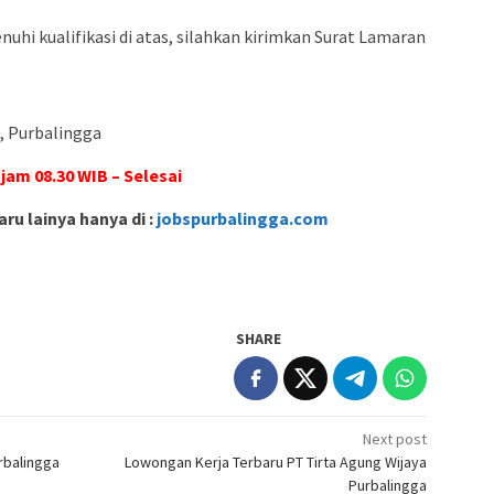
hi kualifikasi di atas, silahkan kirimkan Surat Lamaran
h, Purbalingga
 jam 08.30 WIB – Selesai
ru lainya hanya di :
jobspurbalingga.com
SHARE
Next post
rbalingga
Lowongan Kerja Terbaru PT Tirta Agung Wijaya
Purbalingga