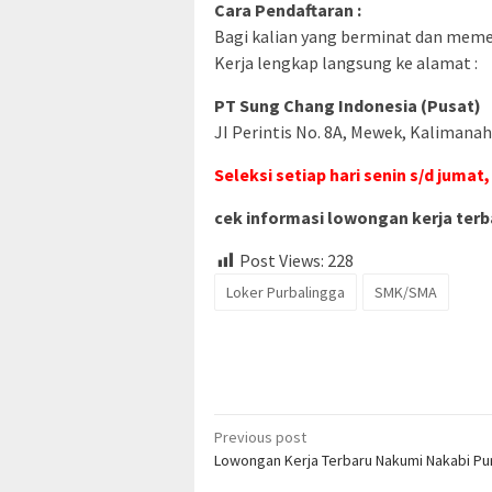
Cara Pendaftaran :
Bagi kalian yang berminat dan memenu
Kerja lengkap langsung ke alamat :
PT Sung Chang Indonesia (Pusat)
JI Perintis No. 8A, Mewek, Kalimana
Seleksi setiap hari senin s/d jumat,
cek informasi lowongan kerja terba
Post Views:
228
Loker Purbalingga
SMK/SMA
Post
Previous post
Lowongan Kerja Terbaru Nakumi Nakabi Pu
navigation