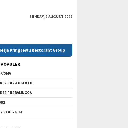
SUNDAY, 9 AUGUST 2026
ngsewu Restorant Group
Lowongan Kerja SMK Telkom Pu
 POPULER
K/SMA
KER PURWOKERTO
KER PURBALINGGA
/S1
P SEDERAJAT