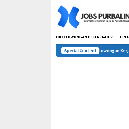
Skip
to
content
INFO LOWONGAN PEKERJAAN
TENT
T Pesta Pora Abadi (Mie Gacoan)
Special Content
Lowongan Kerja Terbaru 