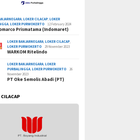
ANJARNEGARA
,
LOKER CILACAP
,
LOKER
INGGA
,
LOKER PURWOKERTO
12 February 2024
omarco Prismatama (Indomaret)
LOKER BANJARNEGARA
,
LOKER CILACAP
,
LOKER PURWOKERTO
29 November 2023
WARKOM Ritelindo
LOKER BANJARNEGARA
,
LOKER
PURBALINGGA
,
LOKER PURWOKERTO
26
November 2023
PT Oke Semolis Abadi (PT)
 CILACAP