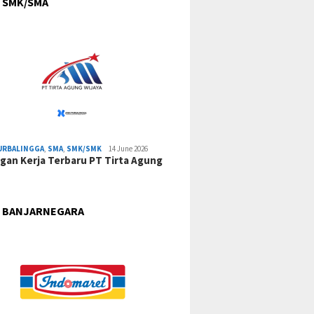
 SMK/SMA
URBALINGGA
,
SMA
,
SMK/SMK
14 June 2026
an Kerja Terbaru PT Tirta Agung
 BANJARNEGARA