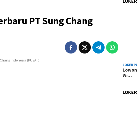
LOKER
erbaru PT Sung Chang
LOKER P
Lowong
Wi…
LOKER