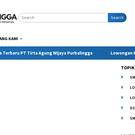
Search
ANG KAMI
PT Tirta Agung Wijaya Purbalingga
Lowongan Kerja Pri
TOPIK
SM
LO
LO
D3
SM