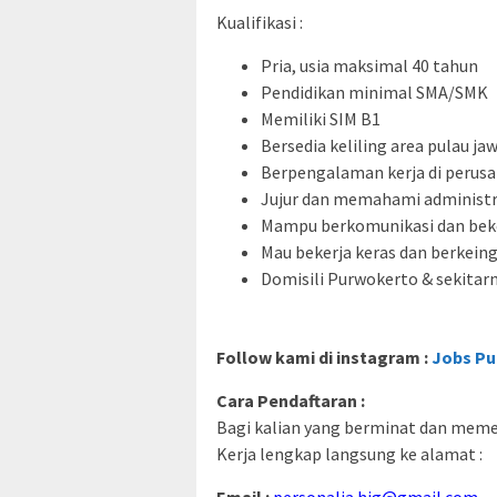
Kualifikasi :
Pria, usia maksimal 40 tahun
Pendidikan minimal SMA/SMK
Memiliki SIM B1
Bersedia keliling area pulau ja
Berpengalaman kerja di perusa
Jujur dan memahami administr
Mampu berkomunikasi dan beke
Mau bekerja keras dan berkein
Domisili Purwokerto & sekitar
Follow kami di instagram :
Jobs Pu
Cara Pendaftaran :
Bagi kalian yang berminat dan memenu
Kerja lengkap langsung ke alamat :
Email :
personalia.hjg@gmail.com