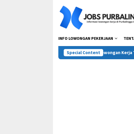
Skip
to
content
INFO LOWONGAN PEKERJAAN
TENT
sta Pora Abadi (Mie Gacoan)
Special Content
Lowongan Kerja Terbaru PT T