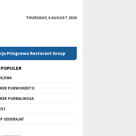
THURSDAY, 6 AUGUST 2026
wu Restorant Group
Lowongan Kerja SMK Telkom Purwok
 POPULER
K/SMA
KER PURWOKERTO
KER PURBALINGGA
/S1
P SEDERAJAT