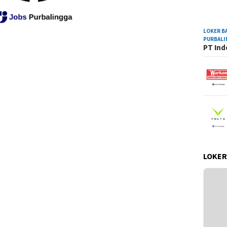
LOKER B
PURBAL
PT Ind
LOKER