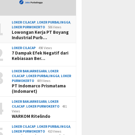
1
LOKER CILACAP
,
LOKER PURBALINGGA
,
LOKER PURWOKERTO
506 Views
Lowongan Kerja PT Boyang
Industrial Purb…
2
LOKER CILACAP
498 Views
7 Dampak Efek Negatif dari
Kebiasaan Ber…
3
LOKER BANJARNEGARA
,
LOKER
CILACAP
,
LOKER PURBALINGGA
,
LOKER
PURWOKERTO
489 Views
PT Indomarco Prismatama
(Indomaret)
4
LOKER BANJARNEGARA
,
LOKER
CILACAP
,
LOKER PURWOKERTO
481
Views
WARKOM Ritelindo
5
LOKER CILACAP
,
LOKER PURBALINGGA
,
LOKER PURWOKERTO
410 Views