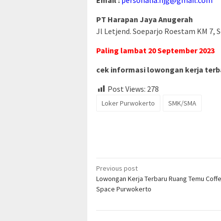
PT Harapan Jaya Anugerah
Jl Letjend. Soeparjo Roestam KM 7, 
Paling lambat 20 September 2023
cek informasi lowongan kerja terba
Post Views:
278
Loker Purwokerto
SMK/SMA
Post
Previous post
Lowongan Kerja Terbaru Ruang Temu Coff
navigation
Space Purwokerto