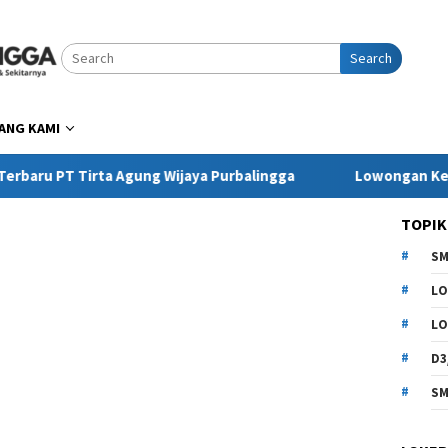
Search
ANG KAMI
irta Agung Wijaya Purbalingga
Lowongan Kerja Pringse
TOPIK
SM
LO
LO
D3
SM