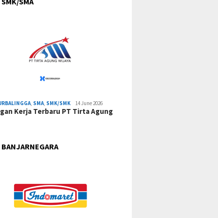
 SMK/SMA
URBALINGGA
,
SMA
,
SMK/SMK
14 June 2026
an Kerja Terbaru PT Tirta Agung
 BANJARNEGARA