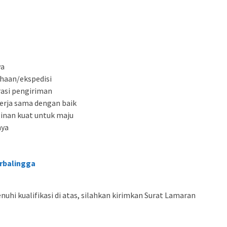
wa
haan/ekspedisi
asi pengiriman
rja sama dengan baik
ginan kuat untuk maju
nya
rbalingga
hi kualifikasi di atas, silahkan kirimkan Surat Lamaran