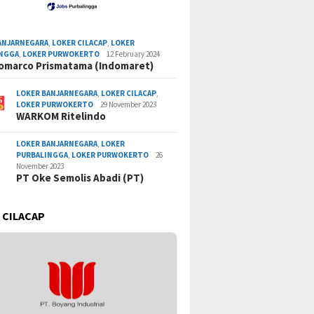
ANJARNEGARA
,
LOKER CILACAP
,
LOKER
INGGA
,
LOKER PURWOKERTO
12 February 2024
omarco Prismatama (Indomaret)
LOKER BANJARNEGARA
,
LOKER CILACAP
,
LOKER PURWOKERTO
29 November 2023
WARKOM Ritelindo
LOKER BANJARNEGARA
,
LOKER
PURBALINGGA
,
LOKER PURWOKERTO
26
November 2023
PT Oke Semolis Abadi (PT)
 CILACAP