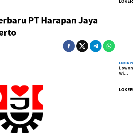
LOKER
erbaru PT Harapan Jaya
erto
LOKER P
Lowong
Wi…
LOKER