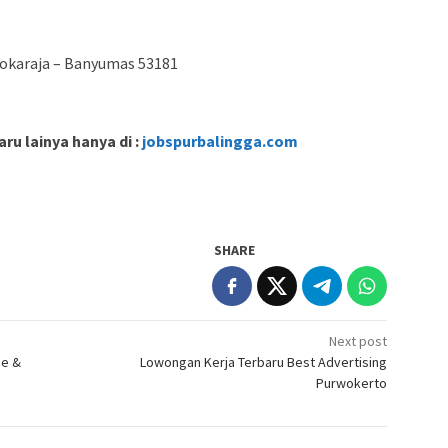
Sokaraja – Banyumas 53181
ru lainya hanya di :
jobspurbalingga.com
SHARE
Next post
ee &
Lowongan Kerja Terbaru Best Advertising
Purwokerto