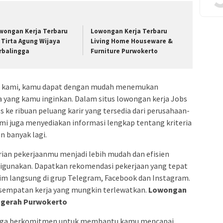
wongan Kerja Terbaru
Lowongan Kerja Terbaru
 Tirta Agung Wijaya
Living Home Houseware &
rbalingga
Furniture Purwokerto
ja kami, kamu dapat dengan mudah menemukan
ia yang kamu inginkan. Dalam situs lowongan kerja Jobs
 ke ribuan peluang karir yang tersedia dari perusahaan-
ami juga menyediakan informasi lengkap tentang kriteria
an banyak lagi.
an pekerjaanmu menjadi lebih mudah dan efisien
digunakan. Dapatkan rekomendasi pekerjaan yang tepat
irim langsung di grup Telegram, Facebook dan Instagram.
sempatan kerja yang mungkin terlewatkan.
Lowongan
nugerah Purwokerto
i juga berkomitmen untuk membantu kamu mencapai