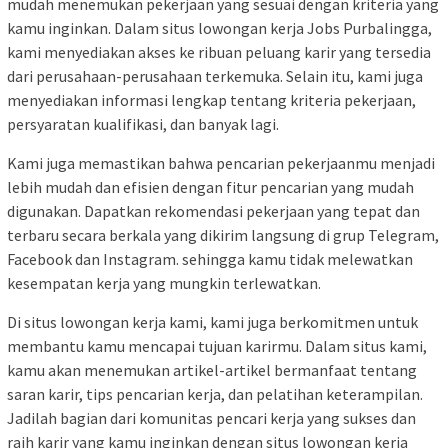
mudah menemukan pekerjaan yang sesuai dengan kriteria yang
kamu inginkan. Dalam situs lowongan kerja Jobs Purbalingga,
kami menyediakan akses ke ribuan peluang karir yang tersedia
dari perusahaan-perusahaan terkemuka. Selain itu, kami juga
menyediakan informasi lengkap tentang kriteria pekerjaan,
persyaratan kualifikasi, dan banyak lagi.
Kami juga memastikan bahwa pencarian pekerjaanmu menjadi
lebih mudah dan efisien dengan fitur pencarian yang mudah
digunakan. Dapatkan rekomendasi pekerjaan yang tepat dan
terbaru secara berkala yang dikirim langsung di grup Telegram,
Facebook dan Instagram. sehingga kamu tidak melewatkan
kesempatan kerja yang mungkin terlewatkan.
Di situs lowongan kerja kami, kami juga berkomitmen untuk
membantu kamu mencapai tujuan karirmu. Dalam situs kami,
kamu akan menemukan artikel-artikel bermanfaat tentang
saran karir, tips pencarian kerja, dan pelatihan keterampilan.
Jadilah bagian dari komunitas pencari kerja yang sukses dan
raih karir yang kamu inginkan dengan situs lowongan kerja