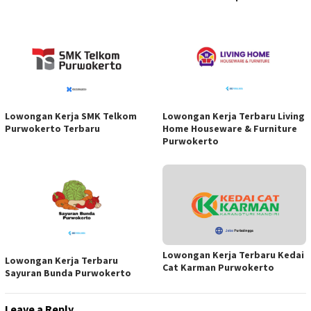
Lowongan Kerja SMK Telkom
Lowongan Kerja Terbaru Living
Purwokerto Terbaru
Home Houseware & Furniture
Purwokerto
Lowongan Kerja Terbaru Kedai
Lowongan Kerja Terbaru
Cat Karman Purwokerto
Sayuran Bunda Purwokerto
Leave a Reply