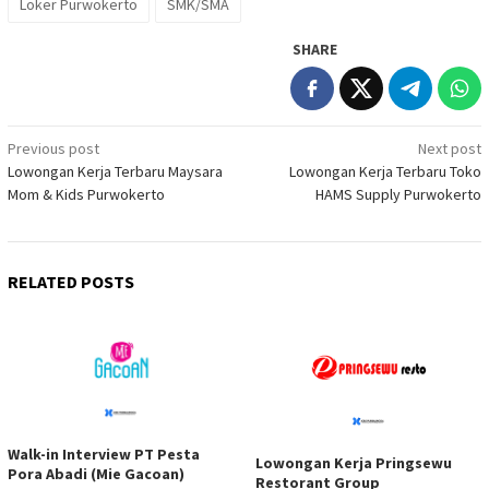
Loker Purwokerto
SMK/SMA
SHARE
Post
Previous post
Next post
Lowongan Kerja Terbaru Maysara
Lowongan Kerja Terbaru Toko
navigation
Mom & Kids Purwokerto
HAMS Supply Purwokerto
RELATED POSTS
Walk-in Interview PT Pesta
Lowongan Kerja Pringsewu
Pora Abadi (Mie Gacoan)
Restorant Group