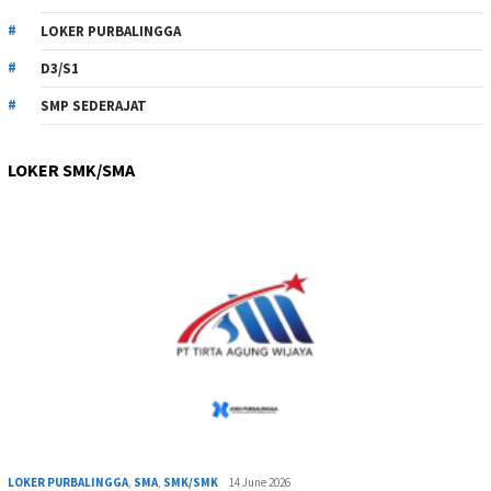
LOKER PURBALINGGA
D3/S1
SMP SEDERAJAT
LOKER SMK/SMA
LOKER PURBALINGGA
,
SMA
,
SMK/SMK
14 June 2026