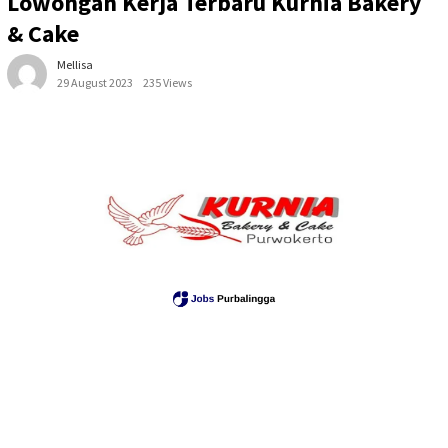
Lowongan Kerja Terbaru Kurnia Bakery
& Cake
Mellisa
29 August 2023
235 Views