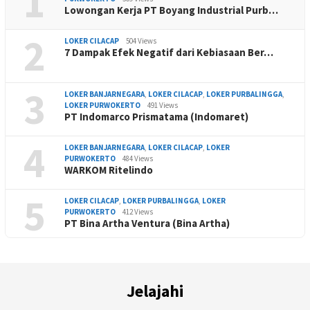
1
Lowongan Kerja PT Boyang Industrial Purb…
2
LOKER CILACAP
504 Views
7 Dampak Efek Negatif dari Kebiasaan Ber…
3
LOKER BANJARNEGARA
,
LOKER CILACAP
,
LOKER PURBALINGGA
,
LOKER PURWOKERTO
491 Views
PT Indomarco Prismatama (Indomaret)
4
LOKER BANJARNEGARA
,
LOKER CILACAP
,
LOKER
PURWOKERTO
484 Views
WARKOM Ritelindo
5
LOKER CILACAP
,
LOKER PURBALINGGA
,
LOKER
PURWOKERTO
412 Views
PT Bina Artha Ventura (Bina Artha)
Jelajahi