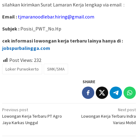
silahkan kirimkan Surat Lamaran Kerja lengkap via email :
Email :
tjmaranoodlebar.hiring@gmail.com
Subjek :
Posisi_PWT_No.Hp
cek informasi lowongan kerja terbaru lainya hanya di :
jobspurbalingga.com
Post Views:
232
Loker Purwokerto
SMK/SMA
SHARE
Post
Previous post
Next post
Lowongan Kerja Terbaru PT Agro
Lowongan Kerja Terbaru Indra
navigation
Jaya Karkas Unggul
Variasi Mobil