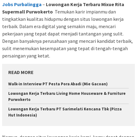
Jobs Purbalingga
–
Lowongan Kerja Terbaru Mixue Rita
Supermall Purwokerto
Temukan karir impianmu dan
tingkatkan kualitas hidupmu dengan situs lowongan kerja
terbaik. Dalam era digital yang semakin maju, mencari
pekerjaan yang tepat dapat menjadi tantangan yang sulit.
Dengan banyaknya perusahaan yang mencari kandidat terbaik,
sulit menemukan kesempatan yang tepat di tengah-tengah
persaingan yang ketat.
READ MORE
Walk-in Interview PT Pesta Pora Abadi (Mie Gacoan)
Lowongan Kerja Terbaru Living Home Houseware & Furniture
Purwokerto
Lowongan Kerja Terbaru PT Sarimelati Kencana Tbk (Pizza
Hut Indonesia)
Namun, dengan situs lowongan kerja kami, kamu dapat dengan