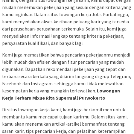
mudah menemukan pekerjaan yang sesuai dengan kriteria yang
kamu inginkan. Dalam situs lowongan kerja Jobs Purbalingga,
kami menyediakan akses ke ribuan peluang karir yang tersedia
dari perusahaan-perusahaan terkemuka. Selain itu, kami juga
menyediakan informasi lengkap tentang kriteria pekerjaan,
persyaratan kualifikasi, dan banyak lagi.
Kami juga memastikan bahwa pencarian pekerjaanmu menjadi
lebih mudah dan efisien dengan fitur pencarian yang mudah
digunakan. Dapatkan rekomendasi pekerjaan yang tepat dan
terbaru secara berkala yang dikirim langsung di grup Telegram,
Facebook dan Instagram. sehingga kamu tidak melewatkan
kesempatan kerja yang mungkin terlewatkan.
Lowongan
Kerja Terbaru Mixue Rita Supermall Purwokerto
Di situs lowongan kerja kami, kami juga berkomitmen untuk
membantu kamu mencapai tujuan karirmu. Dalam situs kami,
kamu akan menemukan artikel-artikel bermanfaat tentang
saran karir, tips pencarian kerja, dan pelatihan keterampilan.