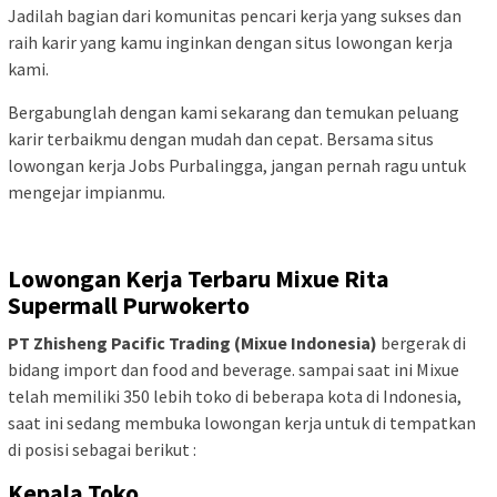
Jadilah bagian dari komunitas pencari kerja yang sukses dan
raih karir yang kamu inginkan dengan situs lowongan kerja
kami.
Bergabunglah dengan kami sekarang dan temukan peluang
karir terbaikmu dengan mudah dan cepat. Bersama situs
lowongan kerja Jobs Purbalingga, jangan pernah ragu untuk
mengejar impianmu.
Lowongan Kerja Terbaru Mixue Rita
Supermall Purwokerto
PT Zhisheng Pacific Trading (Mixue Indonesia)
bergerak di
bidang import dan food and beverage. sampai saat ini Mixue
telah memiliki 350 lebih toko di beberapa kota di Indonesia,
saat ini sedang membuka lowongan kerja untuk di tempatkan
di posisi sebagai berikut :
Kepala Toko