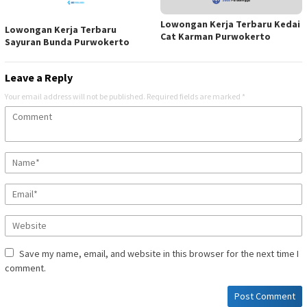
Lowongan Kerja Terbaru Kedai
Lowongan Kerja Terbaru
Cat Karman Purwokerto
Sayuran Bunda Purwokerto
Leave a Reply
Your email address will not be published.
Required fields are marked
*
Save my name, email, and website in this browser for the next time I
comment.