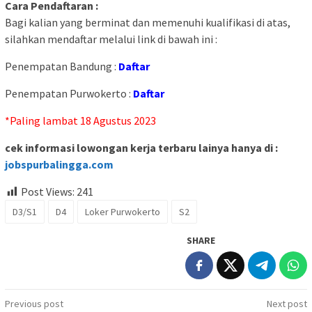
Cara Pendaftaran :
Bagi kalian yang berminat dan memenuhi kualifikasi di atas,
silahkan mendaftar melalui link di bawah ini :
Penempatan Bandung :
Daftar
Penempatan Purwokerto :
Daftar
*Paling lambat 18 Agustus 2023
cek informasi lowongan kerja terbaru lainya hanya di :
jobspurbalingga.com
Post Views:
241
D3/S1
D4
Loker Purwokerto
S2
SHARE
Post
Previous post
Next post