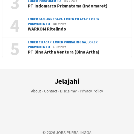
3
LOKER PURWOKERTO
487 Views
PT Indomarco Prismatama (Indomaret)
4
LOKER BANJARNEGARA
,
LOKER CILACAP
,
LOKER
PURWOKERTO
481 Views
WARKOM Ritelindo
5
LOKER CILACAP
,
LOKER PURBALINGGA
,
LOKER
PURWOKERTO
410 Views
PT Bina Artha Ventura (Bina Artha)
Jelajahi
About
-
Contact
-
Disclaimer
-
Privacy Policy
© 2026 JOBS PURBALINGGA