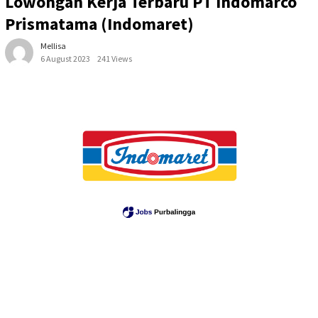
Lowongan Kerja Terbaru PT Indomarco
Prismatama (Indomaret)
Mellisa
6 August 2023
241 Views