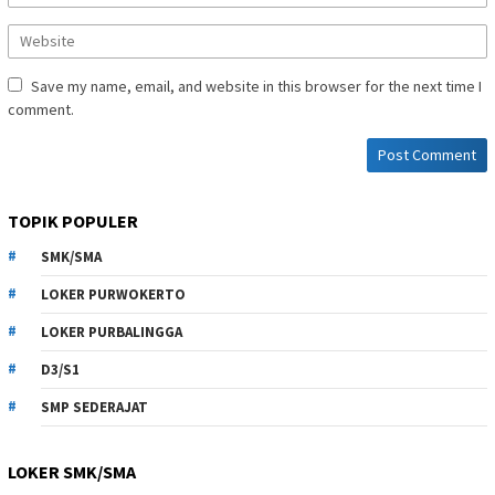
Save my name, email, and website in this browser for the next time I
comment.
TOPIK POPULER
SMK/SMA
LOKER PURWOKERTO
LOKER PURBALINGGA
D3/S1
SMP SEDERAJAT
LOKER SMK/SMA