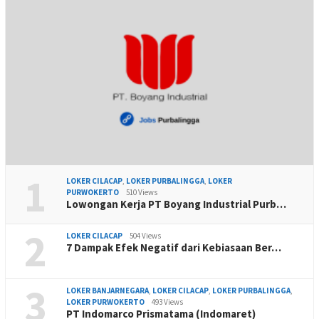
1
LOKER CILACAP
,
LOKER PURBALINGGA
,
LOKER
PURWOKERTO
510 Views
Lowongan Kerja PT Boyang Industrial Purb…
2
LOKER CILACAP
504 Views
7 Dampak Efek Negatif dari Kebiasaan Ber…
3
LOKER BANJARNEGARA
,
LOKER CILACAP
,
LOKER PURBALINGGA
,
LOKER PURWOKERTO
493 Views
PT Indomarco Prismatama (Indomaret)