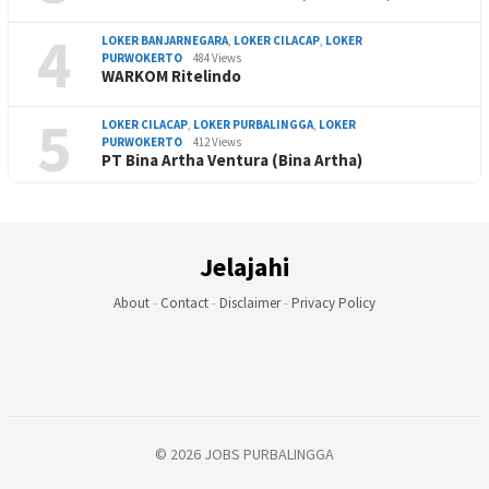
4
LOKER BANJARNEGARA
,
LOKER CILACAP
,
LOKER
PURWOKERTO
484 Views
WARKOM Ritelindo
5
LOKER CILACAP
,
LOKER PURBALINGGA
,
LOKER
PURWOKERTO
412 Views
PT Bina Artha Ventura (Bina Artha)
Jelajahi
About
-
Contact
-
Disclaimer
-
Privacy Policy
© 2026 JOBS PURBALINGGA