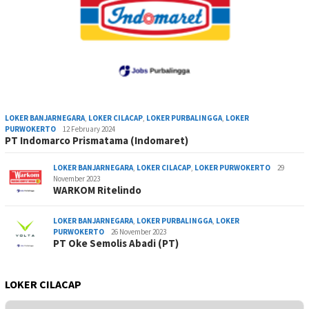
LOKER BANJARNEGARA
,
LOKER CILACAP
,
LOKER PURBALINGGA
,
LOKER
PURWOKERTO
12 February 2024
PT Indomarco Prismatama (Indomaret)
LOKER BANJARNEGARA
,
LOKER CILACAP
,
LOKER PURWOKERTO
29
November 2023
WARKOM Ritelindo
LOKER BANJARNEGARA
,
LOKER PURBALINGGA
,
LOKER
PURWOKERTO
26 November 2023
PT Oke Semolis Abadi (PT)
LOKER CILACAP