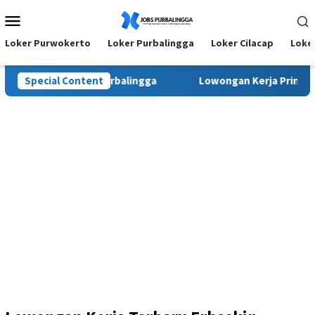
Skip
Mobile
to
Menu
content
Loker Purwokerto
Loker Purbalingga
Loker Cilacap
Loke
a Agung Wijaya Purbalingga
Special Content
Lowongan Kerja Pringsewu 