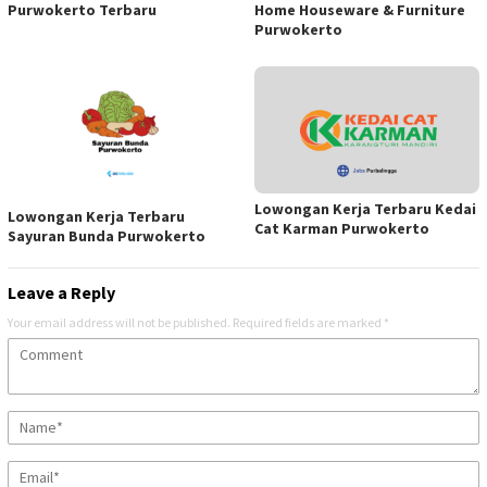
Purwokerto Terbaru
Home Houseware & Furniture
Purwokerto
Lowongan Kerja Terbaru Kedai
Lowongan Kerja Terbaru
Cat Karman Purwokerto
Sayuran Bunda Purwokerto
Leave a Reply
Your email address will not be published.
Required fields are marked
*