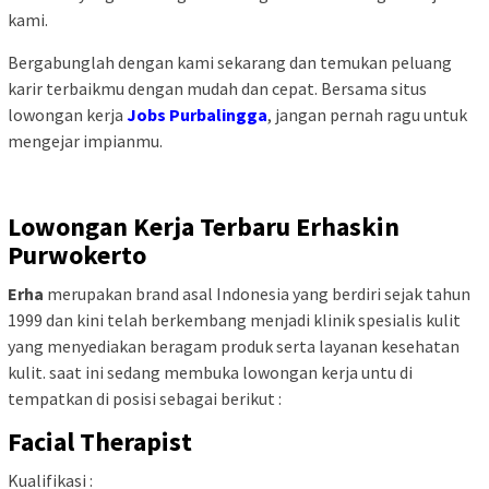
kami.
Bergabunglah dengan kami sekarang dan temukan peluang
karir terbaikmu dengan mudah dan cepat. Bersama situs
lowongan kerja
Jobs Purbalingga
, jangan pernah ragu untuk
mengejar impianmu.
Lowongan Kerja Terbaru Erhaskin
Purwokerto
Erha
merupakan brand asal Indonesia yang berdiri sejak tahun
1999 dan kini telah berkembang menjadi klinik spesialis kulit
yang menyediakan beragam produk serta layanan kesehatan
kulit. saat ini sedang membuka lowongan kerja untu di
tempatkan di posisi sebagai berikut :
Facial Therapist
Kualifikasi :