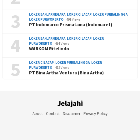
3
LOKER BANJARNEGARA
,
LOKER CILACAP
,
LOKER PURBALINGGA
,
LOKER PURWOKERTO
491 Views
PT Indomarco Prismatama (Indomaret)
4
LOKER BANJARNEGARA
,
LOKER CILACAP
,
LOKER
PURWOKERTO
484 Views
WARKOM Ritelindo
5
LOKER CILACAP
,
LOKER PURBALINGGA
,
LOKER
PURWOKERTO
412 Views
PT Bina Artha Ventura (Bina Artha)
Jelajahi
About
-
Contact
-
Disclaimer
-
Privacy Policy