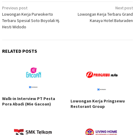
Post
Previous post
Next post
Lowongan Kerja Purwokerto
Lowongan Kerja Terbaru Grand
navigation
Terbaru Spesial Soto Boyolali Hj.
Kanaya Hotel Baturaden
Hesti Widodo
RELATED POSTS
Walk-in Interview PT Pesta
Lowongan Kerja Pringsewu
Pora Abadi (Mie Gacoan)
Restorant Group