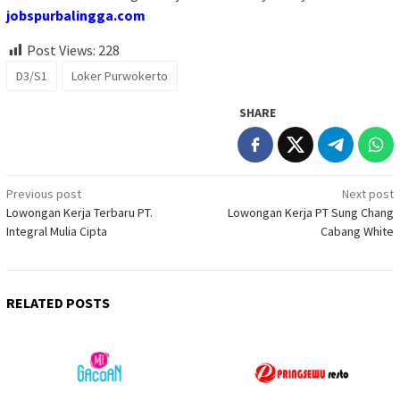
jobspurbalingga.com
Post Views:
228
D3/S1
Loker Purwokerto
SHARE
Post
Previous post
Next post
Lowongan Kerja Terbaru PT.
Lowongan Kerja PT Sung Chang
navigation
Integral Mulia Cipta
Cabang White
RELATED POSTS