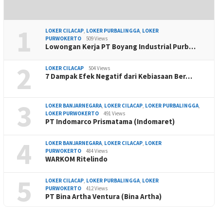
1
LOKER CILACAP
,
LOKER PURBALINGGA
,
LOKER
PURWOKERTO
509 Views
Lowongan Kerja PT Boyang Industrial Purb…
2
LOKER CILACAP
504 Views
7 Dampak Efek Negatif dari Kebiasaan Ber…
3
LOKER BANJARNEGARA
,
LOKER CILACAP
,
LOKER PURBALINGGA
,
LOKER PURWOKERTO
491 Views
PT Indomarco Prismatama (Indomaret)
4
LOKER BANJARNEGARA
,
LOKER CILACAP
,
LOKER
PURWOKERTO
484 Views
WARKOM Ritelindo
5
LOKER CILACAP
,
LOKER PURBALINGGA
,
LOKER
PURWOKERTO
412 Views
PT Bina Artha Ventura (Bina Artha)