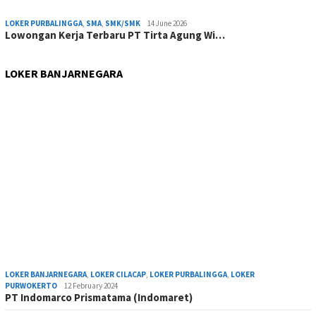
LOKER PURBALINGGA
,
SMA
,
SMK/SMK
14 June 2026
Lowongan Kerja Terbaru PT Tirta Agung Wi…
LOKER BANJARNEGARA
LOKER BANJARNEGARA
,
LOKER CILACAP
,
LOKER PURBALINGGA
,
LOKER
PURWOKERTO
12 February 2024
PT Indomarco Prismatama (Indomaret)