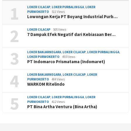
1
LOKER CILACAP
,
LOKER PURBALINGGA
,
LOKER
PURWOKERTO
511 Views
Lowongan Kerja PT Boyang Industrial Purb…
2
LOKER CILACAP
505 Views
7 Dampak Efek Negatif dari Kebiasaan Ber…
3
LOKER BANJARNEGARA
,
LOKER CILACAP
,
LOKER PURBALINGGA
,
LOKER PURWOKERTO
493 Views
PT Indomarco Prismatama (Indomaret)
4
LOKER BANJARNEGARA
,
LOKER CILACAP
,
LOKER
PURWOKERTO
484 Views
WARKOM Ritelindo
5
LOKER CILACAP
,
LOKER PURBALINGGA
,
LOKER
PURWOKERTO
412 Views
PT Bina Artha Ventura (Bina Artha)