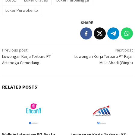
D3/S1
Loker Cilacap
Loker Purbalingga
Loker Purwokerto
SHARE
Post
Previous post
Next post
Lowongan Kerja Terbaru PT
Lowongan Kerja Terbaru PT Fajar
navigation
Artaboga Cemerlang
Mula Abadi (Wings)
RELATED POSTS
Walk-in Interview PT Pesta
Lowongan Kerja Terbaru PT