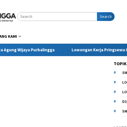
Search
ANG KAMI
jaya Purbalingga
Lowongan Kerja Pringsewu Restorant 
TOPIK
SM
LO
LO
D3
SM