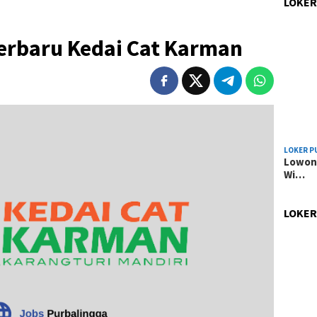
LOKER
erbaru Kedai Cat Karman
LOKER P
Lowong
Wi…
LOKER