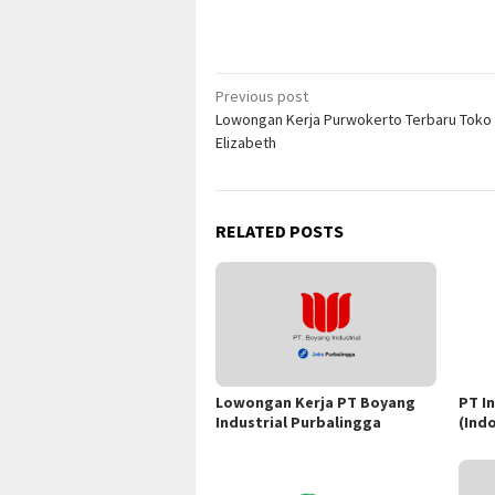
Post
Previous post
Lowongan Kerja Purwokerto Terbaru Toko
navigation
Elizabeth
RELATED POSTS
Lowongan Kerja PT Boyang
PT I
Industrial Purbalingga
(Ind