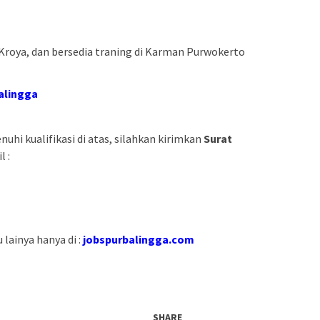
roya, dan bersedia traning di Karman Purwokerto
alingga
hi kualifikasi di atas, silahkan kirimkan
Surat
 :
lainya hanya di :
jobspurbalingga.com
SHARE