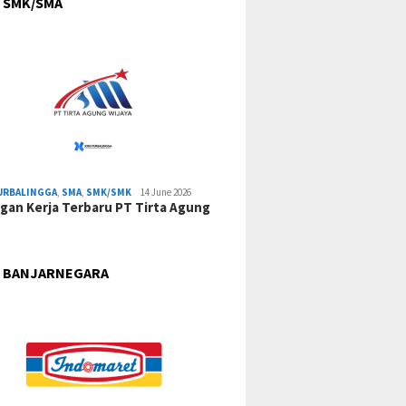
 SMK/SMA
URBALINGGA
,
SMA
,
SMK/SMK
14 June 2026
an Kerja Terbaru PT Tirta Agung
 BANJARNEGARA