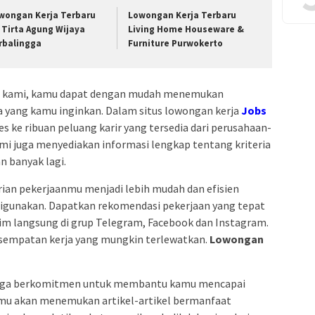
wongan Kerja Terbaru
Lowongan Kerja Terbaru
 Tirta Agung Wijaya
Living Home Houseware &
rbalingga
Furniture Purwokerto
ja kami, kamu dapat dengan mudah menemukan
ia yang kamu inginkan. Dalam situs lowongan kerja
Jobs
s ke ribuan peluang karir yang tersedia dari perusahaan-
ami juga menyediakan informasi lengkap tentang kriteria
an banyak lagi.
an pekerjaanmu menjadi lebih mudah dan efisien
digunakan. Dapatkan rekomendasi pekerjaan yang tepat
irim langsung di grup Telegram, Facebook dan Instagram.
sempatan kerja yang mungkin terlewatkan.
Lowongan
i juga berkomitmen untuk membantu kamu mencapai
kamu akan menemukan artikel-artikel bermanfaat