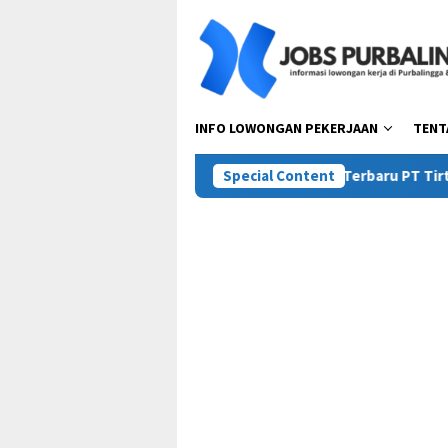
Skip
to
content
INFO LOWONGAN PEKERJAAN
TENT
 (Mie Gacoan)
Lowongan Kerja Terbaru PT Tirta Agung Wi
Special Content