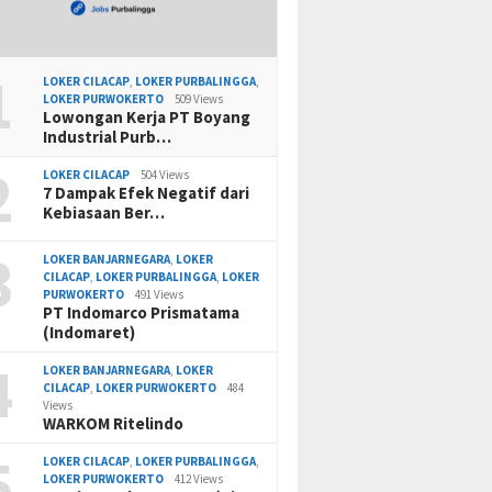
1
LOKER CILACAP
,
LOKER PURBALINGGA
,
LOKER PURWOKERTO
509 Views
Lowongan Kerja PT Boyang
Industrial Purb…
2
LOKER CILACAP
504 Views
7 Dampak Efek Negatif dari
Kebiasaan Ber…
3
LOKER BANJARNEGARA
,
LOKER
CILACAP
,
LOKER PURBALINGGA
,
LOKER
PURWOKERTO
491 Views
PT Indomarco Prismatama
(Indomaret)
4
LOKER BANJARNEGARA
,
LOKER
CILACAP
,
LOKER PURWOKERTO
484
Views
WARKOM Ritelindo
5
LOKER CILACAP
,
LOKER PURBALINGGA
,
LOKER PURWOKERTO
412 Views