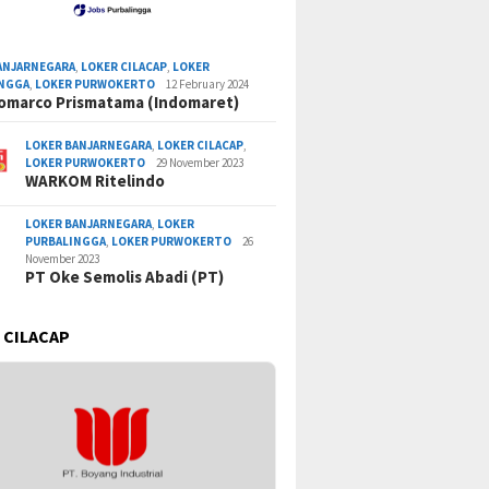
ANJARNEGARA
,
LOKER CILACAP
,
LOKER
INGGA
,
LOKER PURWOKERTO
12 February 2024
omarco Prismatama (Indomaret)
LOKER BANJARNEGARA
,
LOKER CILACAP
,
LOKER PURWOKERTO
29 November 2023
WARKOM Ritelindo
LOKER BANJARNEGARA
,
LOKER
PURBALINGGA
,
LOKER PURWOKERTO
26
November 2023
PT Oke Semolis Abadi (PT)
 CILACAP