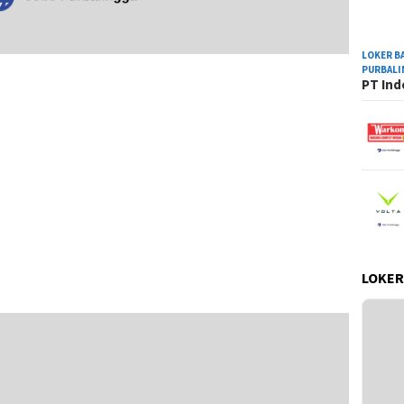
LOKER B
PURBAL
PT Ind
LOKER