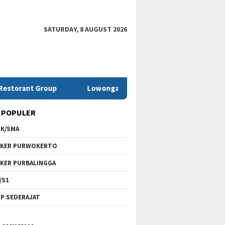
SATURDAY, 8 AUGUST 2026
Group
Lowongan Kerja SMK Telkom Purwokerto Terbaru
 POPULER
K/SMA
KER PURWOKERTO
KER PURBALINGGA
/S1
P SEDERAJAT