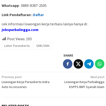
Whatsapp
: 0889-8387-2505
Link Pendaftaran :
Daftar
cek informasi lowongan kerja terbaru lainya hanya di :
jobspurbalingga.com
Post Views:
193
Loker Purwokerto
SMK/SMA
SHARE
Post
Previous post
Next post
Lowongan Kerja Purwokerto Indra
Lowongan Kerja Purbalingga
navigation
Auto Accessories
KSPPS BMT Syariah Islam
RELATED POSTS