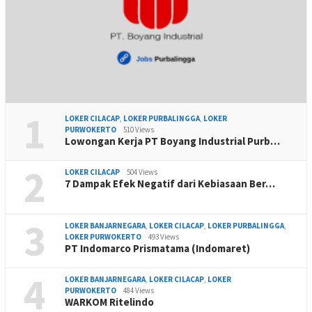
1
LOKER CILACAP
,
LOKER PURBALINGGA
,
LOKER
PURWOKERTO
510 Views
Lowongan Kerja PT Boyang Industrial Purb…
2
LOKER CILACAP
504 Views
7 Dampak Efek Negatif dari Kebiasaan Ber…
3
LOKER BANJARNEGARA
,
LOKER CILACAP
,
LOKER PURBALINGGA
,
LOKER PURWOKERTO
493 Views
PT Indomarco Prismatama (Indomaret)
4
LOKER BANJARNEGARA
,
LOKER CILACAP
,
LOKER
PURWOKERTO
484 Views
WARKOM Ritelindo