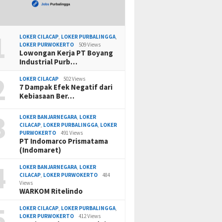
1
LOKER CILACAP
,
LOKER PURBALINGGA
,
LOKER PURWOKERTO
509 Views
Lowongan Kerja PT Boyang
Industrial Purb…
2
LOKER CILACAP
502 Views
7 Dampak Efek Negatif dari
Kebiasaan Ber…
3
LOKER BANJARNEGARA
,
LOKER
CILACAP
,
LOKER PURBALINGGA
,
LOKER
PURWOKERTO
491 Views
PT Indomarco Prismatama
(Indomaret)
4
LOKER BANJARNEGARA
,
LOKER
CILACAP
,
LOKER PURWOKERTO
484
Views
WARKOM Ritelindo
5
LOKER CILACAP
,
LOKER PURBALINGGA
,
LOKER PURWOKERTO
412 Views