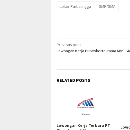
Loker Purbalingga
SMK/SMA
Post
Previous post
Lowongan Kerja Purwokerto Irama MAS G
navigation
RELATED POSTS
Lowongan Kerja Terbaru PT
Lowo