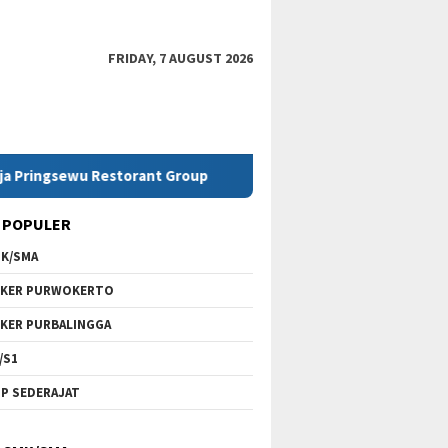
FRIDAY, 7 AUGUST 2026
u Restorant Group
Lowongan Kerja SMK Telkom Purwoke
 POPULER
K/SMA
KER PURWOKERTO
KER PURBALINGGA
/S1
P SEDERAJAT