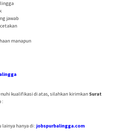
lingga
k
ung jawab
 cetakan
sahaan manapun
alingga
hi kualifikasi di atas, silahkan kirimkan
Surat
 :
lainya hanya di :
jobspurbalingga.com