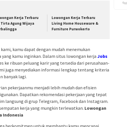
wongan Kerja Terbaru
Lowongan Kerja Terbaru
 Tirta Agung Wijaya
Living Home Houseware &
rbalingga
Furniture Purwokerto
ja kami, kamu dapat dengan mudah menemukan
ia yang kamu inginkan. Dalam situs lowongan kerja
Jobs
s ke ribuan peluang karir yang tersedia dari perusahaan-
ami juga menyediakan informasi lengkap tentang kriteria
an banyak lagi.
an pekerjaanmu menjadi lebih mudah dan efisien
digunakan. Dapatkan rekomendasi pekerjaan yang tepat
irim langsung di grup Telegram, Facebook dan Instagram.
sempatan kerja yang mungkin terlewatkan.
Lowongan
a Indonesia
i juga berkomitmen untuk membantu kamu mencapai