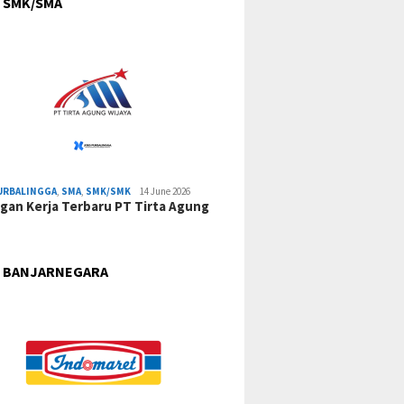
 SMK/SMA
URBALINGGA
,
SMA
,
SMK/SMK
14 June 2026
an Kerja Terbaru PT Tirta Agung
 BANJARNEGARA