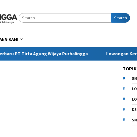
Search
ANG KAMI
irta Agung Wijaya Purbalingga
Lowongan Kerja Pringsew
TOPIK
SM
LO
LO
D3
SM