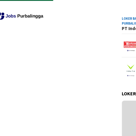
LOKER B
PURBAL
PT Ind
LOKER