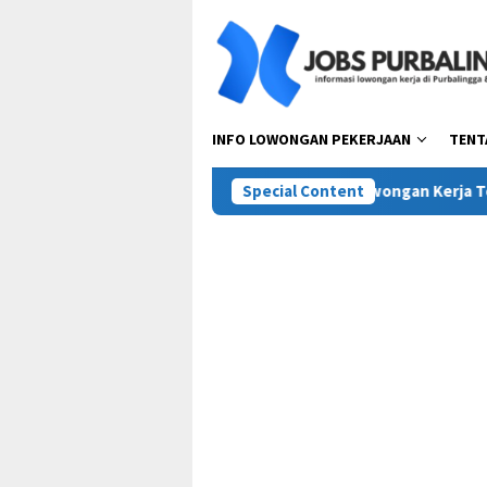
Skip
to
content
INFO LOWONGAN PEKERJAAN
TENT
ta Pora Abadi (Mie Gacoan)
Special Content
Lowongan Kerja Terbaru PT T