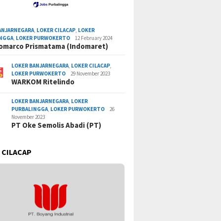
ANJARNEGARA
,
LOKER CILACAP
,
LOKER
INGGA
,
LOKER PURWOKERTO
12 February 2024
omarco Prismatama (Indomaret)
LOKER BANJARNEGARA
,
LOKER CILACAP
,
LOKER PURWOKERTO
29 November 2023
WARKOM Ritelindo
LOKER BANJARNEGARA
,
LOKER
PURBALINGGA
,
LOKER PURWOKERTO
26
November 2023
PT Oke Semolis Abadi (PT)
 CILACAP