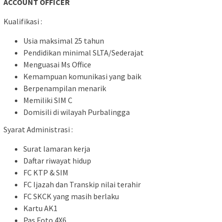
ACCOUNT OFFICER
Kualifikasi :
Usia maksimal 25 tahun
Pendidikan minimal SLTA/Sederajat
Menguasai Ms Office
Kemampuan komunikasi yang baik
Berpenampilan menarik
Memiliki SIM C
Domisili di wilayah Purbalingga
Syarat Administrasi :
Surat lamaran kerja
Daftar riwayat hidup
FC KTP & SIM
FC Ijazah dan Transkip nilai terahir
FC SKCK yang masih berlaku
Kartu AK1
Pas Foto 4X6