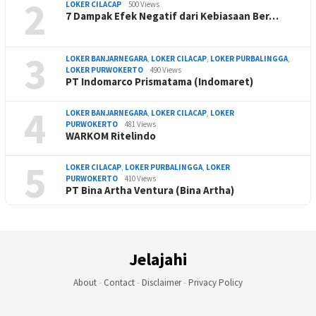
2
LOKER CILACAP
500 Views
7 Dampak Efek Negatif dari Kebiasaan Ber…
3
LOKER BANJARNEGARA
,
LOKER CILACAP
,
LOKER PURBALINGGA
,
LOKER PURWOKERTO
490 Views
PT Indomarco Prismatama (Indomaret)
4
LOKER BANJARNEGARA
,
LOKER CILACAP
,
LOKER
PURWOKERTO
481 Views
WARKOM Ritelindo
5
LOKER CILACAP
,
LOKER PURBALINGGA
,
LOKER
PURWOKERTO
410 Views
PT Bina Artha Ventura (Bina Artha)
Jelajahi
About
-
Contact
-
Disclaimer
-
Privacy Policy