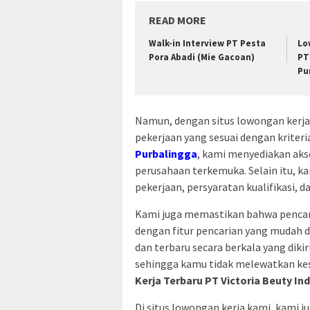
READ MORE
Walk-in Interview PT Pesta
Lo
Pora Abadi (Mie Gacoan)
PT
Pu
Namun, dengan situs lowongan ker
pekerjaan yang sesuai dengan kriter
Purbalingga
, kami menyediakan akse
perusahaan terkemuka. Selain itu, k
pekerjaan, persyaratan kualifikasi, d
Kami juga memastikan bahwa pencari
dengan fitur pencarian yang mudah 
dan terbaru secara berkala yang dik
sehingga kamu tidak melewatkan ke
Kerja Terbaru PT Victoria Beuty Ind
Di situs lowongan kerja kami, kam