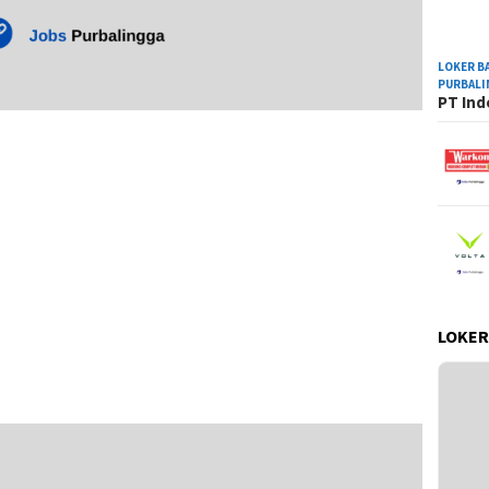
LOKER B
PURBAL
PT Ind
LOKER