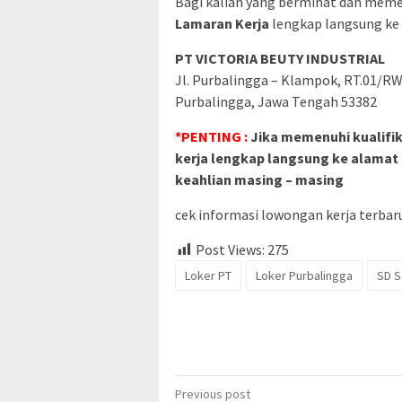
Bagi kalian yang berminat dan memenu
Lamaran Kerja
lengkap langsung ke 
PT VICTORIA BEUTY INDUSTRIAL
Jl. Purbalingga – Klampok, RT.01/RW
Purbalingga, Jawa Tengah 53382
*PENTING :
Jika memenuhi kualifik
kerja lengkap langsung ke alamat d
keahlian masing – masing
cek informasi lowongan kerja terbaru 
Post Views:
275
Loker PT
Loker Purbalingga
SD S
Post
Previous post