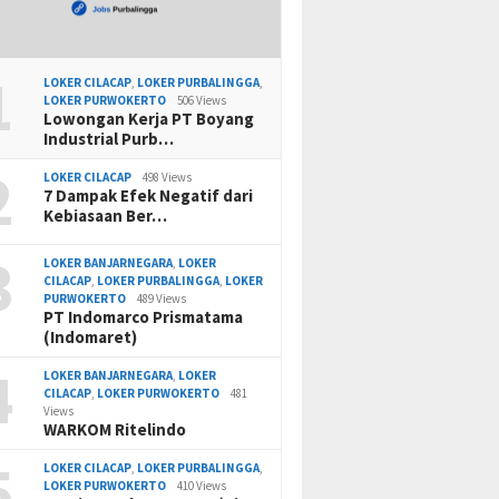
1
LOKER CILACAP
,
LOKER PURBALINGGA
,
LOKER PURWOKERTO
506 Views
Lowongan Kerja PT Boyang
Industrial Purb…
2
LOKER CILACAP
498 Views
7 Dampak Efek Negatif dari
Kebiasaan Ber…
3
LOKER BANJARNEGARA
,
LOKER
CILACAP
,
LOKER PURBALINGGA
,
LOKER
PURWOKERTO
489 Views
PT Indomarco Prismatama
(Indomaret)
4
LOKER BANJARNEGARA
,
LOKER
CILACAP
,
LOKER PURWOKERTO
481
Views
WARKOM Ritelindo
5
LOKER CILACAP
,
LOKER PURBALINGGA
,
LOKER PURWOKERTO
410 Views