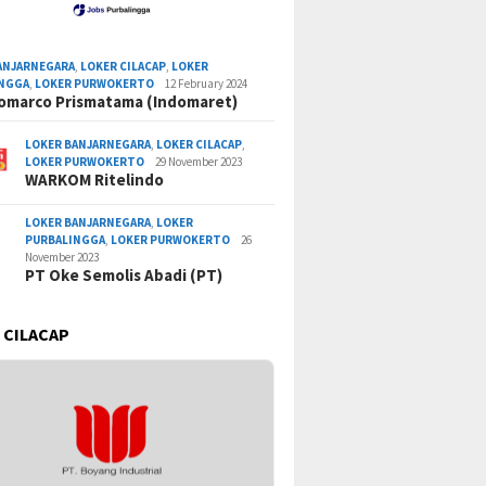
ANJARNEGARA
,
LOKER CILACAP
,
LOKER
INGGA
,
LOKER PURWOKERTO
12 February 2024
omarco Prismatama (Indomaret)
LOKER BANJARNEGARA
,
LOKER CILACAP
,
LOKER PURWOKERTO
29 November 2023
WARKOM Ritelindo
LOKER BANJARNEGARA
,
LOKER
PURBALINGGA
,
LOKER PURWOKERTO
26
November 2023
PT Oke Semolis Abadi (PT)
 CILACAP