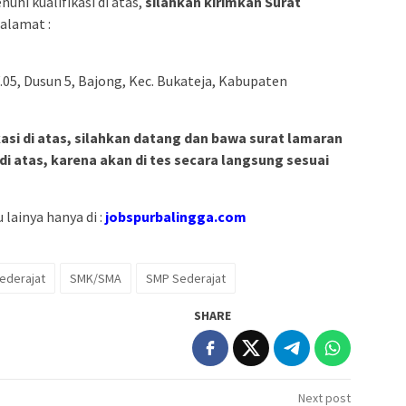
hi kualifikasi di atas,
silahkan kirimkan Surat
alamat :
.05, Dusun 5, Bajong, Kec. Bukateja, Kabupaten
asi di atas, silahkan datang dan bawa surat lamaran
i atas, karena akan di tes secara langsung sesuai
lainya hanya di :
jobspurbalingga.com
ederajat
SMK/SMA
SMP Sederajat
SHARE
Next post