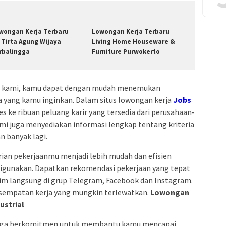
wongan Kerja Terbaru
Lowongan Kerja Terbaru
 Tirta Agung Wijaya
Living Home Houseware &
rbalingga
Furniture Purwokerto
ja kami, kamu dapat dengan mudah menemukan
ia yang kamu inginkan. Dalam situs lowongan kerja
Jobs
s ke ribuan peluang karir yang tersedia dari perusahaan-
ami juga menyediakan informasi lengkap tentang kriteria
an banyak lagi.
an pekerjaanmu menjadi lebih mudah dan efisien
digunakan. Dapatkan rekomendasi pekerjaan yang tepat
irim langsung di grup Telegram, Facebook dan Instagram.
sempatan kerja yang mungkin terlewatkan.
Lowongan
ustrial
i juga berkomitmen untuk membantu kamu mencapai