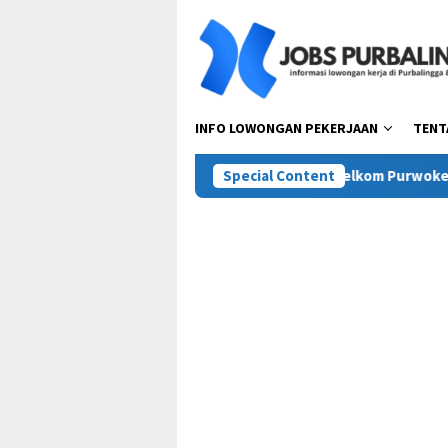
Skip
to
content
INFO LOWONGAN PEKERJAAN
TENT
t Group
Lowongan Kerja SMK Telkom Purwokerto Terbar
Special Content