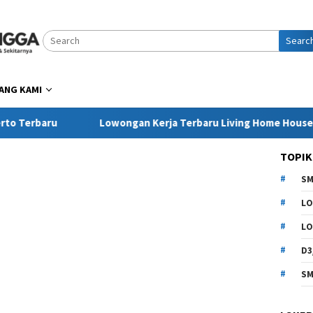
Searc
ANG KAMI
u
Lowongan Kerja Terbaru Living Home Houseware & Fur
TOPIK
SM
LO
LO
D3
SM