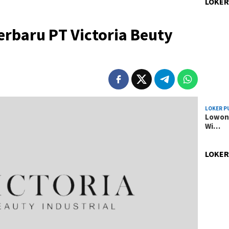
LOKER
rbaru PT Victoria Beuty
LOKER P
Lowong
Wi…
LOKER