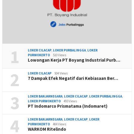
1
LOKER CILACAP
,
LOKER PURBALINGGA
,
LOKER
PURWOKERTO
510 Views
Lowongan Kerja PT Boyang Industrial Purb…
2
LOKER CILACAP
504 Views
7 Dampak Efek Negatif dari Kebiasaan Ber…
3
LOKER BANJARNEGARA
,
LOKER CILACAP
,
LOKER PURBALINGGA
,
LOKER PURWOKERTO
493 Views
PT Indomarco Prismatama (Indomaret)
4
LOKER BANJARNEGARA
,
LOKER CILACAP
,
LOKER
PURWOKERTO
484 Views
WARKOM Ritelindo