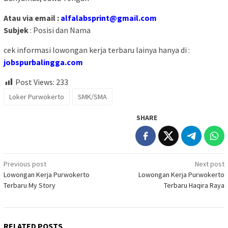
Atau via email :
alfalabsprint@gmail.com
Subjek
: Posisi dan Nama
cek informasi lowongan kerja terbaru lainya hanya di :
jobspurbalingga.com
Post Views:
233
Loker Purwokerto
SMK/SMA
SHARE
Post
Previous post
Next post
Lowongan Kerja Purwokerto
Lowongan Kerja Purwokerto
navigation
Terbaru My Story
Terbaru Haqira Raya
RELATED POSTS