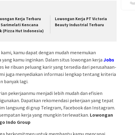
wongan Kerja Terbaru
Lowongan Kerja PT Victoria
 Sarimelati Kencana
Beauty Industrial Terbaru
k (Pizza Hut Indonesia)
ja kami, kamu dapat dengan mudah menemukan
ia yang kamu inginkan. Dalam situs lowongan kerja
Jobs
s ke ribuan peluang karir yang tersedia dari perusahaan-
ami juga menyediakan informasi lengkap tentang kriteria
an banyak lagi.
an pekerjaanmu menjadi lebih mudah dan efisien
digunakan. Dapatkan rekomendasi pekerjaan yang tepat
irim langsung di grup Telegram, Facebook dan Instagram.
sempatan kerja yang mungkin terlewatkan.
Lowongan
rgo Indo Group
i juga berkomitmen untuk membantu kamu mencapai