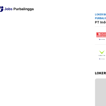
LOKER B
PURBAL
PT Ind
LOKER