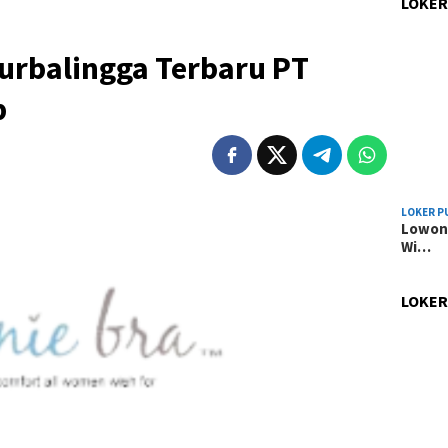
LOKER
urbalingga Terbaru PT
p
LOKER P
Lowong
Wi…
LOKER