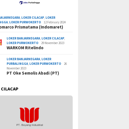
ANJARNEGARA
,
LOKER CILACAP
,
LOKER
INGGA
,
LOKER PURWOKERTO
12 February 2024
omarco Prismatama (Indomaret)
LOKER BANJARNEGARA
,
LOKER CILACAP
,
LOKER PURWOKERTO
29 November 2023
WARKOM Ritelindo
LOKER BANJARNEGARA
,
LOKER
PURBALINGGA
,
LOKER PURWOKERTO
26
November 2023
PT Oke Semolis Abadi (PT)
 CILACAP