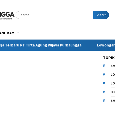
Search
ANG KAMI
u PT Tirta Agung Wijaya Purbalingga
Lowongan Kerja Pr
TOPIK
SM
LO
LO
D3
SM