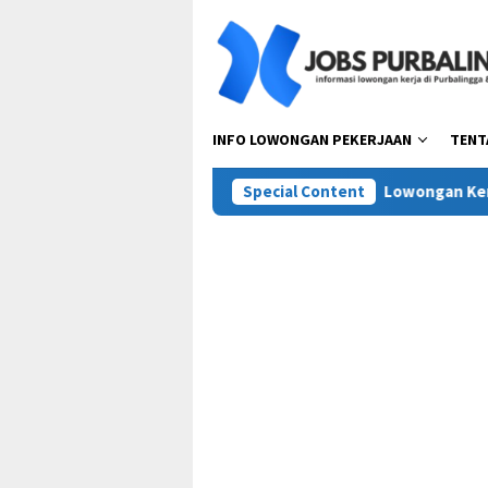
Skip
to
content
INFO LOWONGAN PEKERJAAN
TENT
 PT Pesta Pora Abadi (Mie Gacoan)
Special Content
Lowongan Kerja Terbar