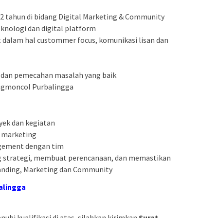
2 tahun di bidang Digital Marketing & Community
eknologi dan digital platform
 dalam hal custommer focus, komunikasi lisan dan
s dan pemecahan masalah yang baik
angmoncol Purbalingga
yek dan kegiatan
l marketing
gement dengan tim
 strategi, membuat perencanaan, dan memastikan
randing, Marketing dan Community
alingga
hi kualifikasi di atas, silahkan kirimkan
Surat