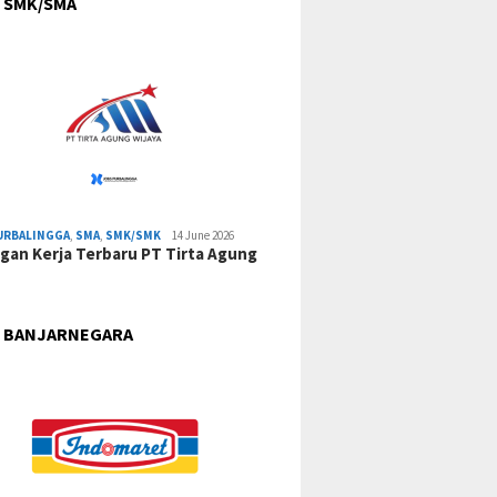
 SMK/SMA
URBALINGGA
,
SMA
,
SMK/SMK
14 June 2026
an Kerja Terbaru PT Tirta Agung
 BANJARNEGARA