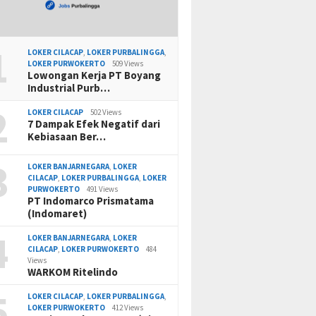
1
LOKER CILACAP
,
LOKER PURBALINGGA
,
LOKER PURWOKERTO
509 Views
Lowongan Kerja PT Boyang
Industrial Purb…
2
LOKER CILACAP
502 Views
7 Dampak Efek Negatif dari
Kebiasaan Ber…
3
LOKER BANJARNEGARA
,
LOKER
CILACAP
,
LOKER PURBALINGGA
,
LOKER
PURWOKERTO
491 Views
PT Indomarco Prismatama
(Indomaret)
4
LOKER BANJARNEGARA
,
LOKER
CILACAP
,
LOKER PURWOKERTO
484
Views
WARKOM Ritelindo
5
LOKER CILACAP
,
LOKER PURBALINGGA
,
LOKER PURWOKERTO
412 Views