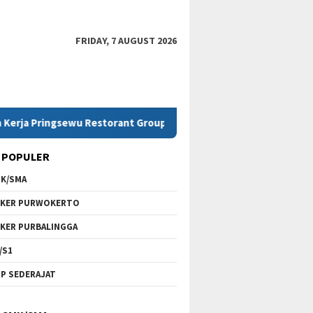
FRIDAY, 7 AUGUST 2026
ingsewu Restorant Group
Lowongan Kerja SMK Telkom P
 POPULER
K/SMA
KER PURWOKERTO
KER PURBALINGGA
/S1
P SEDERAJAT