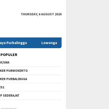
THURSDAY, 6 AUGUST 2026
ngga
Lowongan Kerja Pringsewu Restorant Group
 POPULER
K/SMA
KER PURWOKERTO
KER PURBALINGGA
/S1
P SEDERAJAT