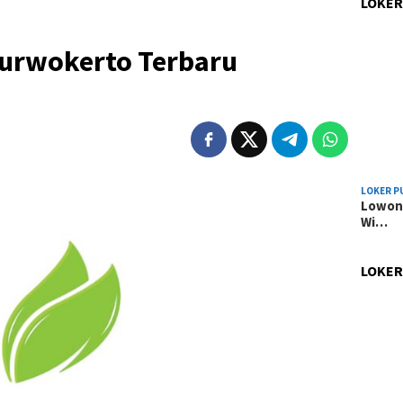
LOKER
urwokerto Terbaru
LOKER P
Lowong
Wi…
LOKER