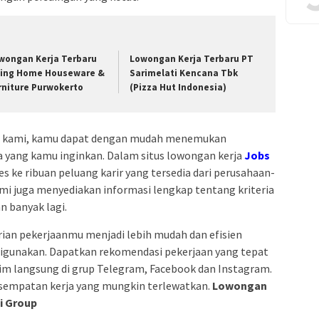
wongan Kerja Terbaru
Lowongan Kerja Terbaru PT
ving Home Houseware &
Sarimelati Kencana Tbk
rniture Purwokerto
(Pizza Hut Indonesia)
ja kami, kamu dapat dengan mudah menemukan
ia yang kamu inginkan. Dalam situs lowongan kerja
Jobs
s ke ribuan peluang karir yang tersedia dari perusahaan-
ami juga menyediakan informasi lengkap tentang kriteria
an banyak lagi.
an pekerjaanmu menjadi lebih mudah dan efisien
digunakan. Dapatkan rekomendasi pekerjaan yang tepat
irim langsung di grup Telegram, Facebook dan Instagram.
sempatan kerja yang mungkin terlewatkan.
Lowongan
i Group