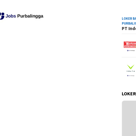
LOKER B
PURBAL
PT Ind
LOKER