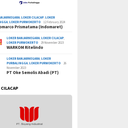
ANJARNEGARA
,
LOKER CILACAP
,
LOKER
INGGA
,
LOKER PURWOKERTO
12 February 2024
omarco Prismatama (Indomaret)
LOKER BANJARNEGARA
,
LOKER CILACAP
,
LOKER PURWOKERTO
29 November 2023
WARKOM Ritelindo
LOKER BANJARNEGARA
,
LOKER
PURBALINGGA
,
LOKER PURWOKERTO
26
November 2023
PT Oke Semolis Abadi (PT)
 CILACAP