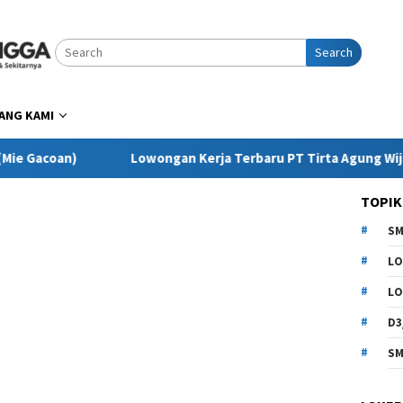
Search
ANG KAMI
)
Lowongan Kerja Terbaru PT Tirta Agung Wijaya Purbali
TOPIK
SM
LO
LO
D3
SM