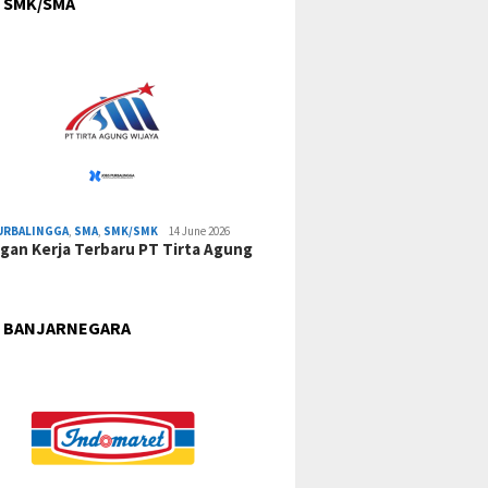
 SMK/SMA
URBALINGGA
,
SMA
,
SMK/SMK
14 June 2026
an Kerja Terbaru PT Tirta Agung
 BANJARNEGARA