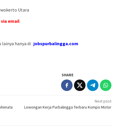
rwokerto Utara
 via email
lainya hanya di :
jobspurbalingga.com
SHARE
Next post
bhimata
Lowongan Kerja Purbalingga Terbaru Kompo Motor