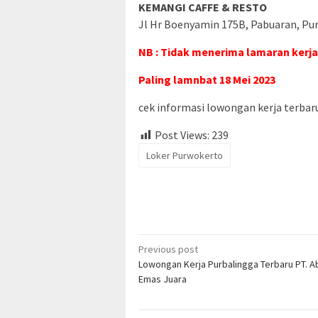
KEMANGI CAFFE & RESTO
Jl Hr Boenyamin 175B, Pabuaran, Pu
NB : Tidak menerima lamaran kerja
Paling lamnbat 18 Mei 2023
cek informasi lowongan kerja terbaru 
Post Views:
239
Loker Purwokerto
Post
Previous post
Lowongan Kerja Purbalingga Terbaru PT. A
navigation
Emas Juara