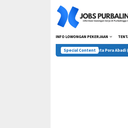
Skip
to
content
INFO LOWONGAN PEKERJAAN
TENT
Walk-in Interview PT Pesta Pora Abadi (Mie Gacoan
Special Content