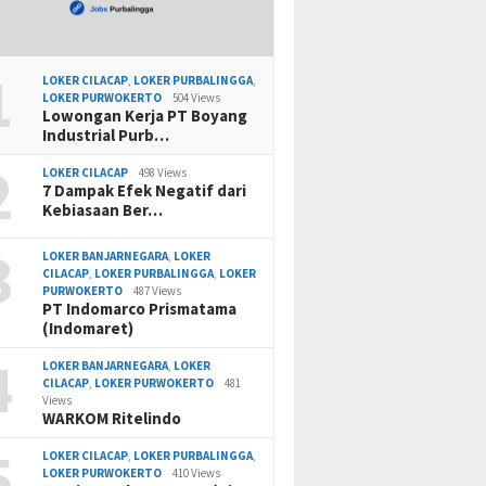
1
LOKER CILACAP
,
LOKER PURBALINGGA
,
LOKER PURWOKERTO
504 Views
Lowongan Kerja PT Boyang
Industrial Purb…
2
LOKER CILACAP
498 Views
7 Dampak Efek Negatif dari
Kebiasaan Ber…
3
LOKER BANJARNEGARA
,
LOKER
CILACAP
,
LOKER PURBALINGGA
,
LOKER
PURWOKERTO
487 Views
PT Indomarco Prismatama
(Indomaret)
4
LOKER BANJARNEGARA
,
LOKER
CILACAP
,
LOKER PURWOKERTO
481
Views
WARKOM Ritelindo
5
LOKER CILACAP
,
LOKER PURBALINGGA
,
LOKER PURWOKERTO
410 Views