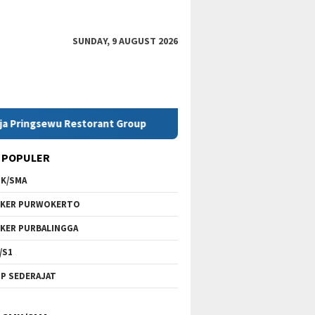
SUNDAY, 9 AUGUST 2026
wu Restorant Group
Lowongan Kerja SMK Telkom Purwok
 POPULER
K/SMA
KER PURWOKERTO
KER PURBALINGGA
/S1
P SEDERAJAT