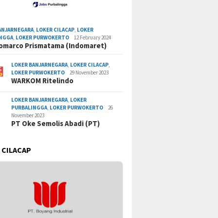
ANJARNEGARA
,
LOKER CILACAP
,
LOKER
INGGA
,
LOKER PURWOKERTO
12 February 2024
omarco Prismatama (Indomaret)
LOKER BANJARNEGARA
,
LOKER CILACAP
,
LOKER PURWOKERTO
29 November 2023
WARKOM Ritelindo
LOKER BANJARNEGARA
,
LOKER
PURBALINGGA
,
LOKER PURWOKERTO
26
November 2023
PT Oke Semolis Abadi (PT)
 CILACAP