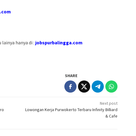
l.com
lainya hanya di :
jobspurbalingga.com
SHARE
Next post
uro
Lowongan Kerja Purwokerto Terbaru Infinity Billiard
& Cafe