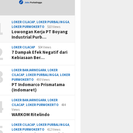
1
LOKER CILACAP
,
LOKER PURBALINGGA
,
LOKER PURWOKERTO
510 Views
Lowongan Kerja PT Boyang
Industrial Purb…
2
LOKER CILACAP
504 Views
7 Dampak Efek Negatif dari
Kebiasaan Ber…
3
LOKER BANJARNEGARA
,
LOKER
CILACAP
,
LOKER PURBALINGGA
,
LOKER
PURWOKERTO
493 Views
PT Indomarco Prismatama
(Indomaret)
4
LOKER BANJARNEGARA
,
LOKER
CILACAP
,
LOKER PURWOKERTO
484
Views
WARKOM Ritelindo
5
LOKER CILACAP
,
LOKER PURBALINGGA
,
LOKER PURWOKERTO
412 Views