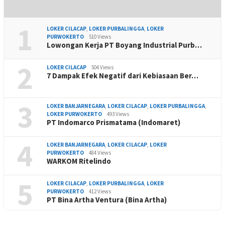
1
LOKER CILACAP
,
LOKER PURBALINGGA
,
LOKER
PURWOKERTO
510 Views
Lowongan Kerja PT Boyang Industrial Purb…
2
LOKER CILACAP
504 Views
7 Dampak Efek Negatif dari Kebiasaan Ber…
3
LOKER BANJARNEGARA
,
LOKER CILACAP
,
LOKER PURBALINGGA
,
LOKER PURWOKERTO
493 Views
PT Indomarco Prismatama (Indomaret)
4
LOKER BANJARNEGARA
,
LOKER CILACAP
,
LOKER
PURWOKERTO
484 Views
WARKOM Ritelindo
5
LOKER CILACAP
,
LOKER PURBALINGGA
,
LOKER
PURWOKERTO
412 Views
PT Bina Artha Ventura (Bina Artha)