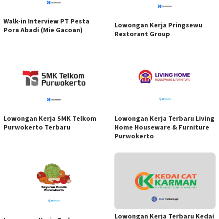
Walk-in Interview PT Pesta
Lowongan Kerja Pringsewu
Pora Abadi (Mie Gacoan)
Restorant Group
Lowongan Kerja SMK Telkom
Lowongan Kerja Terbaru Living
Purwokerto Terbaru
Home Houseware & Furniture
Purwokerto
Lowongan Kerja Terbaru Kedai