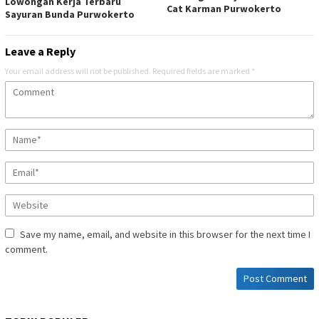
Lowongan Kerja Terbaru
Cat Karman Purwokerto
Sayuran Bunda Purwokerto
Leave a Reply
Your email address will not be published.
Required fields are marked
*
Save my name, email, and website in this browser for the next time I
comment.