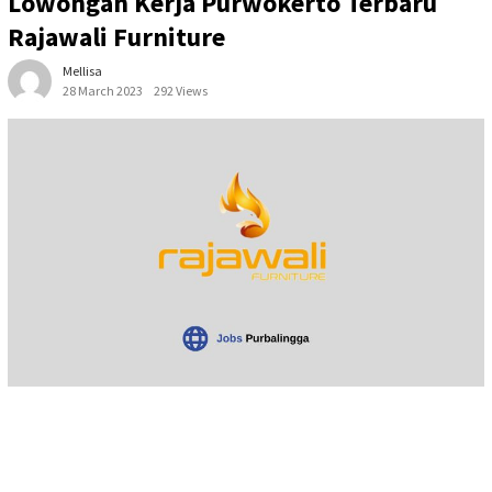
Lowongan Kerja Purwokerto Terbaru
Rajawali Furniture
Mellisa
28 March 2023
292 Views