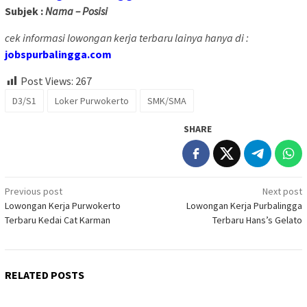
Subjek :
Nama – Posisi
cek informasi lowongan kerja terbaru lainya hanya di :
jobspurbalingga.com
Post Views:
267
D3/S1
Loker Purwokerto
SMK/SMA
SHARE
Post
Previous post
Next post
Lowongan Kerja Purwokerto
Lowongan Kerja Purbalingga
navigation
Terbaru Kedai Cat Karman
Terbaru Hans’s Gelato
RELATED POSTS