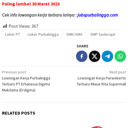
Paling lambat 30 Maret 2023
Cek info lowongan kerja terbaru lainya :
jobspurbalingga.com
Post Views:
367
Loker PT
Loker Purbalingga
SMK/SMA
SMP Sederajat
SHARE
Post
Previous post
Next post
Lowongan Kerja Purbalingga
Lowongan Kerja Purwokerto
navigation
Terbaru PT Erhanesia Digima
Terbaru Mixue Rita Supermall
Mukitama (Erdigma)
RELATED POSTS