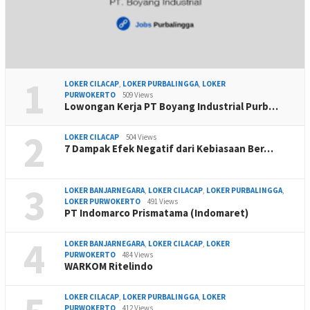
1
LOKER CILACAP
,
LOKER PURBALINGGA
,
LOKER
PURWOKERTO
509 Views
Lowongan Kerja PT Boyang Industrial Purb…
2
LOKER CILACAP
504 Views
7 Dampak Efek Negatif dari Kebiasaan Ber…
3
LOKER BANJARNEGARA
,
LOKER CILACAP
,
LOKER PURBALINGGA
,
LOKER PURWOKERTO
491 Views
PT Indomarco Prismatama (Indomaret)
4
LOKER BANJARNEGARA
,
LOKER CILACAP
,
LOKER
PURWOKERTO
484 Views
WARKOM Ritelindo
LOKER CILACAP
,
LOKER PURBALINGGA
,
LOKER
PURWOKERTO
412 Views