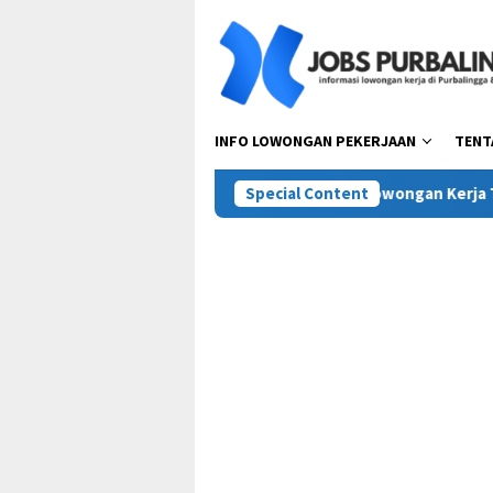
Skip
to
content
INFO LOWONGAN PEKERJAAN
TENT
sta Pora Abadi (Mie Gacoan)
Special Content
Lowongan Kerja Terbaru PT 