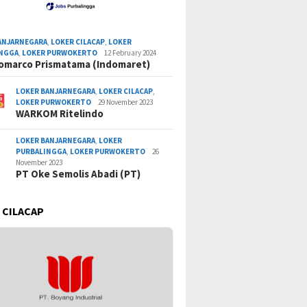
ANJARNEGARA
,
LOKER CILACAP
,
LOKER
INGGA
,
LOKER PURWOKERTO
12 February 2024
omarco Prismatama (Indomaret)
LOKER BANJARNEGARA
,
LOKER CILACAP
,
LOKER PURWOKERTO
29 November 2023
WARKOM Ritelindo
LOKER BANJARNEGARA
,
LOKER
PURBALINGGA
,
LOKER PURWOKERTO
26
November 2023
PT Oke Semolis Abadi (PT)
 CILACAP