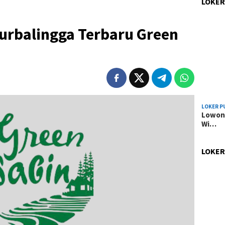
LOKER
urbalingga Terbaru Green
LOKER P
Lowong
Wi…
LOKER