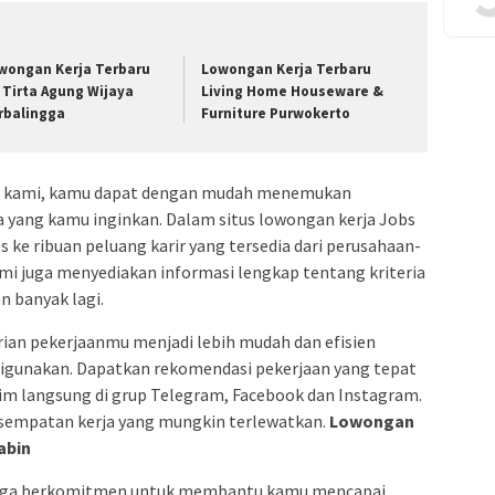
wongan Kerja Terbaru
Lowongan Kerja Terbaru
 Tirta Agung Wijaya
Living Home Houseware &
rbalingga
Furniture Purwokerto
ja kami, kamu dapat dengan mudah menemukan
ia yang kamu inginkan. Dalam situs lowongan kerja Jobs
 ke ribuan peluang karir yang tersedia dari perusahaan-
ami juga menyediakan informasi lengkap tentang kriteria
an banyak lagi.
an pekerjaanmu menjadi lebih mudah dan efisien
digunakan. Dapatkan rekomendasi pekerjaan yang tepat
irim langsung di grup Telegram, Facebook dan Instagram.
sempatan kerja yang mungkin terlewatkan.
Lowongan
abin
i juga berkomitmen untuk membantu kamu mencapai