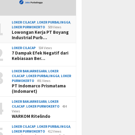
1
LOKER CILACAP
,
LOKER PURBALINGGA
,
LOKER PURWOKERTO
509 Views
Lowongan Kerja PT Boyang
Industrial Purb…
2
LOKER CILACAP
504 Views
7 Dampak Efek Negatif dari
Kebiasaan Ber…
3
LOKER BANJARNEGARA
,
LOKER
CILACAP
,
LOKER PURBALINGGA
,
LOKER
PURWOKERTO
491 Views
PT Indomarco Prismatama
(Indomaret)
4
LOKER BANJARNEGARA
,
LOKER
CILACAP
,
LOKER PURWOKERTO
484
Views
WARKOM Ritelindo
5
LOKER CILACAP
,
LOKER PURBALINGGA
,
LOKER PURWOKERTO
412 Views