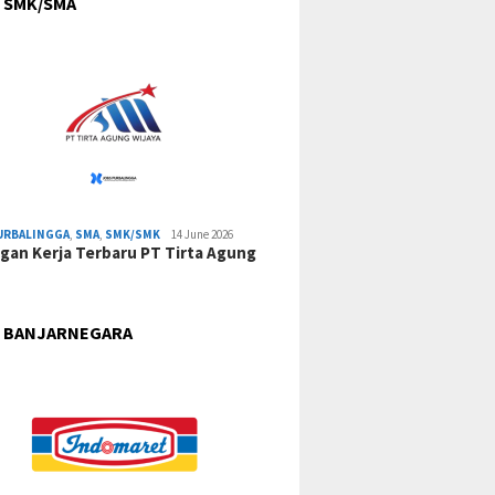
 SMK/SMA
URBALINGGA
,
SMA
,
SMK/SMK
14 June 2026
an Kerja Terbaru PT Tirta Agung
 BANJARNEGARA