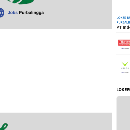
LOKER B
PURBAL
PT Ind
LOKER