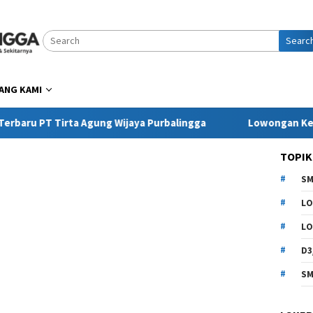
Searc
ANG KAMI
Tirta Agung Wijaya Purbalingga
Lowongan Kerja Pringse
TOPIK
SM
LO
LO
D3
SM