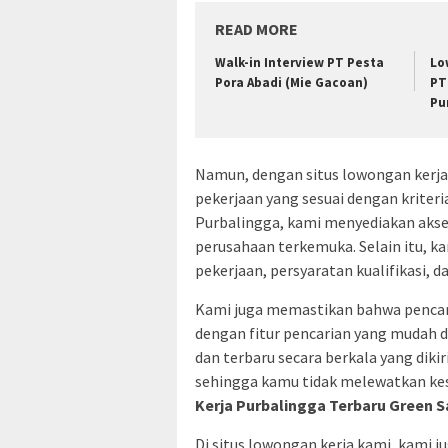
READ MORE
Walk-in Interview PT Pesta
Lo
Pora Abadi (Mie Gacoan)
PT
Pu
Namun, dengan situs lowongan ker
pekerjaan yang sesuai dengan kriter
Purbalingga, kami menyediakan akses
perusahaan terkemuka. Selain itu, k
pekerjaan, persyaratan kualifikasi, d
Kami juga memastikan bahwa pencari
dengan fitur pencarian yang mudah 
dan terbaru secara berkala yang dik
sehingga kamu tidak melewatkan ke
Kerja Purbalingga Terbaru Green S
Di situs lowongan kerja kami, kam