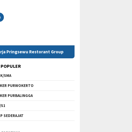
h
wu Restorant Group
Lowongan Kerja SMK Telkom Purwok
 POPULER
K/SMA
KER PURWOKERTO
KER PURBALINGGA
/S1
P SEDERAJAT