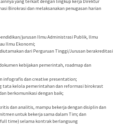
innya yang terkait dengan lingkup kerja Direktur
masi Birokrasi dan melaksanakan penugasan harian
pendidikan/jurusan Ilmu Administrasi Publik, llmu
au Ilmu Ekonomi;
). diutamakan dari Perguruan Tinggi/Jurusan berakreditasi
 dokumen kebijakan pemerintah, roadmap dan
nfografis dan creative presentation;
g tata kelola pemerintahan dan reformasi birokrast
dan berkomunikasi dengan baik;
itis dan analitis, mampu bekerja dengan disiplin dan
itmen untuk bekerja sama dalam Tim; dan
(full time) selama kontrak berlangsung