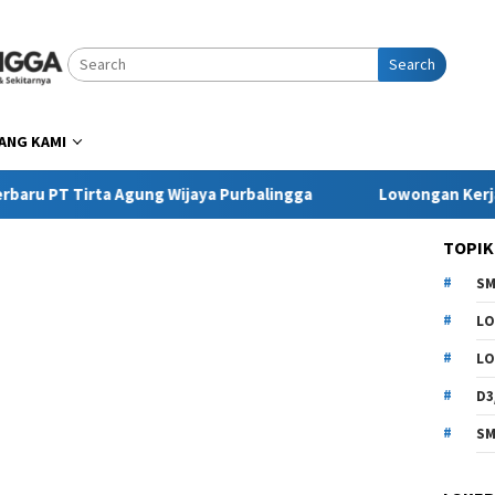
Search
ANG KAMI
rta Agung Wijaya Purbalingga
Lowongan Kerja Pringsew
TOPIK
SM
LO
LO
D3
SM