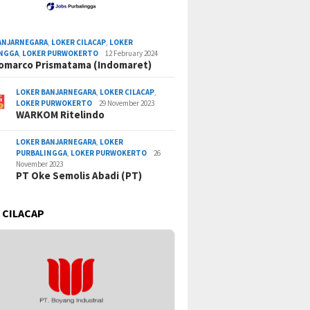
ANJARNEGARA
,
LOKER CILACAP
,
LOKER
INGGA
,
LOKER PURWOKERTO
12 February 2024
omarco Prismatama (Indomaret)
LOKER BANJARNEGARA
,
LOKER CILACAP
,
LOKER PURWOKERTO
29 November 2023
WARKOM Ritelindo
LOKER BANJARNEGARA
,
LOKER
PURBALINGGA
,
LOKER PURWOKERTO
26
November 2023
PT Oke Semolis Abadi (PT)
 CILACAP