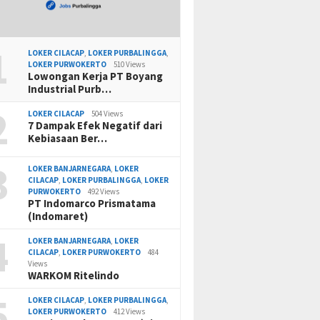
1
LOKER CILACAP
,
LOKER PURBALINGGA
,
LOKER PURWOKERTO
510 Views
Lowongan Kerja PT Boyang
Industrial Purb…
2
LOKER CILACAP
504 Views
7 Dampak Efek Negatif dari
Kebiasaan Ber…
3
LOKER BANJARNEGARA
,
LOKER
CILACAP
,
LOKER PURBALINGGA
,
LOKER
PURWOKERTO
492 Views
PT Indomarco Prismatama
(Indomaret)
4
LOKER BANJARNEGARA
,
LOKER
CILACAP
,
LOKER PURWOKERTO
484
Views
WARKOM Ritelindo
5
LOKER CILACAP
,
LOKER PURBALINGGA
,
LOKER PURWOKERTO
412 Views