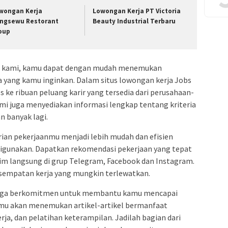
wongan Kerja
Lowongan Kerja PT Victoria
ingsewu Restorant
Beauty Industrial Terbaru
oup
ja kami, kamu dapat dengan mudah menemukan
ia yang kamu inginkan. Dalam situs lowongan kerja Jobs
 ke ribuan peluang karir yang tersedia dari perusahaan-
ami juga menyediakan informasi lengkap tentang kriteria
an banyak lagi.
an pekerjaanmu menjadi lebih mudah dan efisien
digunakan. Dapatkan rekomendasi pekerjaan yang tepat
irim langsung di grup Telegram, Facebook dan Instagram.
sempatan kerja yang mungkin terlewatkan.
i juga berkomitmen untuk membantu kamu mencapai
kamu akan menemukan artikel-artikel bermanfaat
erja, dan pelatihan keterampilan. Jadilah bagian dari