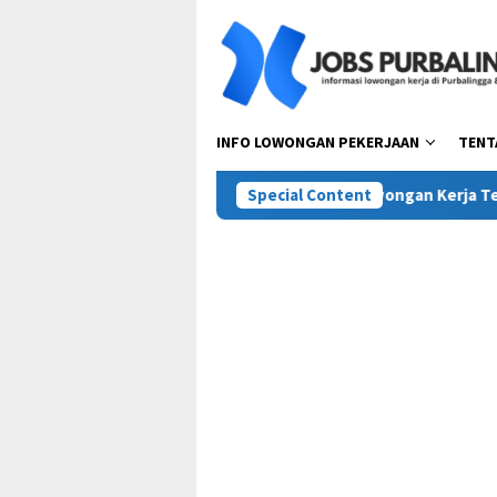
Skip
to
content
INFO LOWONGAN PEKERJAAN
TENT
ta Pora Abadi (Mie Gacoan)
Special Content
Lowongan Kerja Terbaru PT Ti