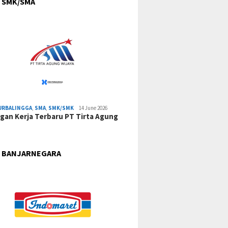
 SMK/SMA
URBALINGGA
,
SMA
,
SMK/SMK
14 June 2026
an Kerja Terbaru PT Tirta Agung
 BANJARNEGARA