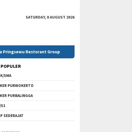
SATURDAY, 8 AUGUST 2026
u Restorant Group
Lowongan Kerja SMK Telkom Purwoke
 POPULER
K/SMA
KER PURWOKERTO
KER PURBALINGGA
/S1
P SEDERAJAT