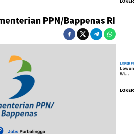
LOKER
menterian PPN/Bappenas RI
LOKER P
Lowong
Wi…
LOKER