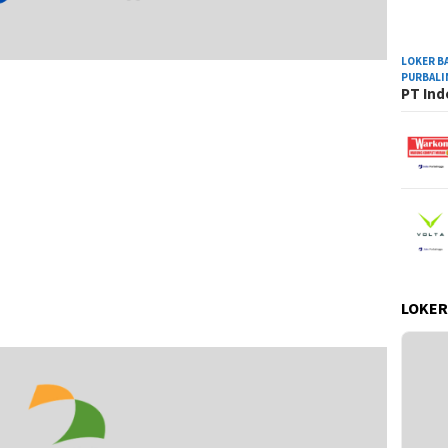
LOKER B
PURBAL
PT Ind
LOKER