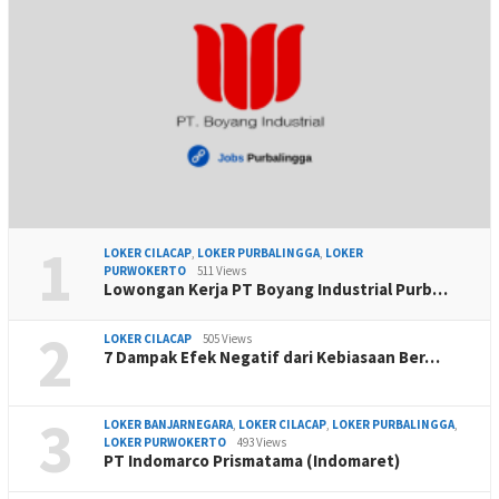
1
LOKER CILACAP
,
LOKER PURBALINGGA
,
LOKER
PURWOKERTO
511 Views
Lowongan Kerja PT Boyang Industrial Purb…
2
LOKER CILACAP
505 Views
7 Dampak Efek Negatif dari Kebiasaan Ber…
3
LOKER BANJARNEGARA
,
LOKER CILACAP
,
LOKER PURBALINGGA
,
LOKER PURWOKERTO
493 Views
PT Indomarco Prismatama (Indomaret)