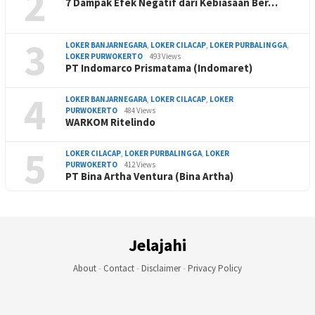
2
7 Dampak Efek Negatif dari Kebiasaan Ber…
3
LOKER BANJARNEGARA
,
LOKER CILACAP
,
LOKER PURBALINGGA
,
LOKER PURWOKERTO
493 Views
PT Indomarco Prismatama (Indomaret)
4
LOKER BANJARNEGARA
,
LOKER CILACAP
,
LOKER
PURWOKERTO
484 Views
WARKOM Ritelindo
5
LOKER CILACAP
,
LOKER PURBALINGGA
,
LOKER
PURWOKERTO
412 Views
PT Bina Artha Ventura (Bina Artha)
Jelajahi
About
-
Contact
-
Disclaimer
-
Privacy Policy