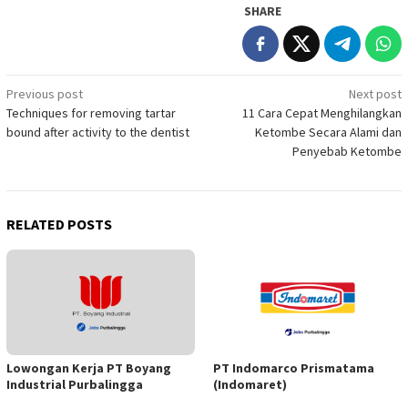
SHARE
Post
Previous post
Next post
Techniques for removing tartar
11 Cara Cepat Menghilangkan
navigation
bound after activity to the dentist
Ketombe Secara Alami dan
Penyebab Ketombe
RELATED POSTS
Lowongan Kerja PT Boyang
PT Indomarco Prismatama
Industrial Purbalingga
(Indomaret)