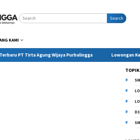
Search
ANG KAMI
 Tirta Agung Wijaya Purbalingga
Lowongan Kerja Pring
TOPIK
SM
LO
LO
D3
SM