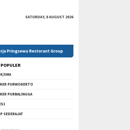
SATURDAY, 8 AUGUST 2026
sewu Restorant Group
Lowongan Kerja SMK Telkom Purw
 POPULER
K/SMA
KER PURWOKERTO
KER PURBALINGGA
/S1
P SEDERAJAT