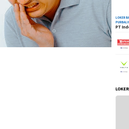
LOKER B
PURBAL
PT Ind
LOKER