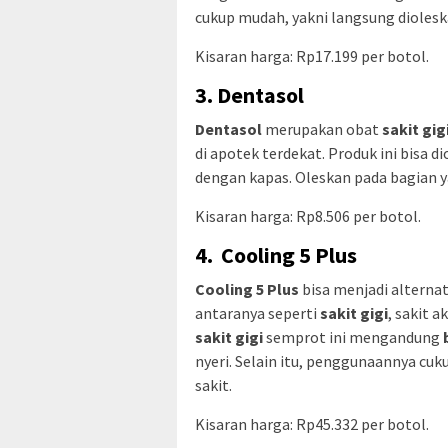
cukup mudah, yakni langsung dioleska
Kisaran harga: Rp17.199 per botol.
3. Dentasol
Dentasol
merupakan obat
sakit gig
di apotek terdekat. Produk ini bisa d
dengan kapas. Oleskan pada bagian ya
Kisaran harga: Rp8.506 per botol.
4. Cooling 5 Plus
Cooling 5 Plus
bisa menjadi alterna
antaranya seperti
sakit gigi
, sakit 
sakit
gigi
semprot ini mengandung
nyeri. Selain itu, penggunaannya c
sakit.
Kisaran harga: Rp45.332 per botol.