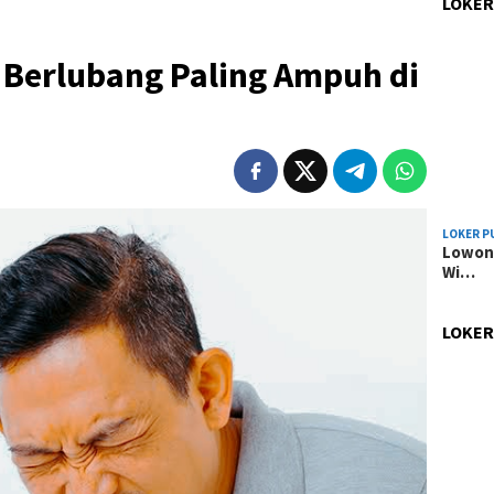
LOKER
i Berlubang Paling Ampuh di
LOKER P
Lowong
Wi…
LOKER