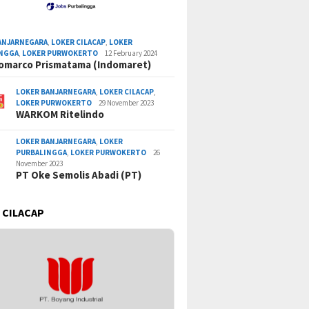
ANJARNEGARA
,
LOKER CILACAP
,
LOKER
INGGA
,
LOKER PURWOKERTO
12 February 2024
omarco Prismatama (Indomaret)
LOKER BANJARNEGARA
,
LOKER CILACAP
,
LOKER PURWOKERTO
29 November 2023
WARKOM Ritelindo
LOKER BANJARNEGARA
,
LOKER
PURBALINGGA
,
LOKER PURWOKERTO
26
November 2023
PT Oke Semolis Abadi (PT)
 CILACAP