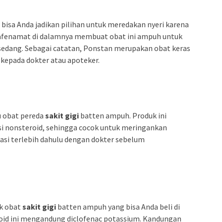
isa Anda jadikan pilihan untuk meredakan nyeri karena
fenamat di dalamnya membuat obat ini ampuh untuk
 sedang. Sebagai catatan, Ponstan merupakan obat keras
 kepada dokter atau apoteker.
u obat pereda
sakit gigi
batten ampuh. Produk ini
i nonsteroid, sehingga cocok untuk meringankan
tasi terlebih dahulu dengan dokter sebelum
k obat
sakit gigi
batten ampuh yang bisa Anda beli di
roid ini mengandung diclofenac potassium. Kandungan