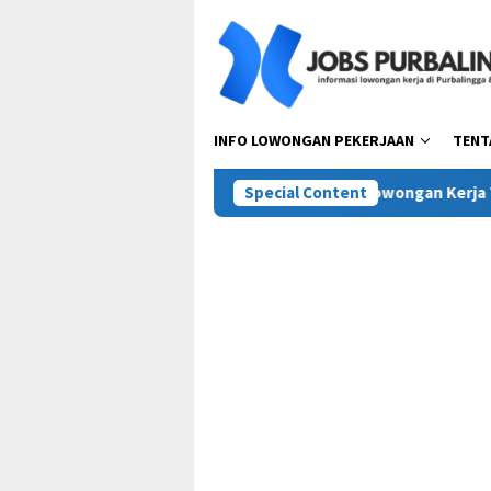
Skip
to
content
INFO LOWONGAN PEKERJAAN
TENT
Pesta Pora Abadi (Mie Gacoan)
Special Content
Lowongan Kerja Terbaru PT