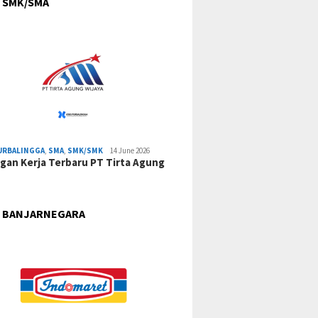
 SMK/SMA
URBALINGGA
,
SMA
,
SMK/SMK
14 June 2026
an Kerja Terbaru PT Tirta Agung
 BANJARNEGARA