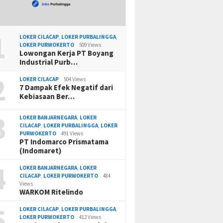
1
LOKER CILACAP
,
LOKER PURBALINGGA
,
LOKER PURWOKERTO
509 Views
Lowongan Kerja PT Boyang
Industrial Purb…
2
LOKER CILACAP
504 Views
7 Dampak Efek Negatif dari
Kebiasaan Ber…
3
LOKER BANJARNEGARA
,
LOKER
CILACAP
,
LOKER PURBALINGGA
,
LOKER
PURWOKERTO
491 Views
PT Indomarco Prismatama
(Indomaret)
4
LOKER BANJARNEGARA
,
LOKER
CILACAP
,
LOKER PURWOKERTO
484
Views
WARKOM Ritelindo
5
LOKER CILACAP
,
LOKER PURBALINGGA
,
LOKER PURWOKERTO
412 Views