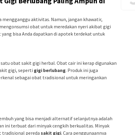
 Gigi Berlubang Paling Ampuh di
a mengganggu aktivitas. Namun, jangan khawatir,
an mengonsumsi obat untuk meredakan nyeri akibat gigi
 yang bisa Anda dapatkan di apotek terdekat untuk
satu obat sakit gigi herbal. Obat cair ini kerap digunakan
kit gigi, seperti
gigi berlubang
. Produk ini juga
kenal sebagai obat tradisional untuk meringankan
embuh yang bisa menjadi alternatif selanjutnya adalah
n ini terbuat dari minyak cengkih berkualitas. Minyak
t tradisional pereda
sakit gigi
. Cara penggunaannya