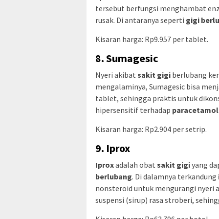
tersebut berfungsi menghambat enzi
rusak. Di antaranya seperti
gigi ber
Kisaran harga: Rp9.957 per tablet.
8. Sumagesic
Nyeri akibat
sakit gigi
berlubang ker
mengalaminya, Sumagesic bisa menjad
tablet, sehingga praktis untuk dikon
hipersensitif terhadap
paracetamol
Kisaran harga: Rp2.904 per setrip.
9. Iprox
Iprox
adalah obat
sakit gigi
yang da
berlubang
. Di dalamnya terkandung
nonsteroid untuk mengurangi nyeri 
suspensi (sirup) rasa stroberi, sehin