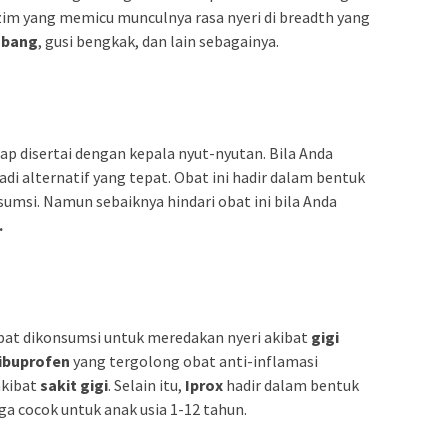
m yang memicu munculnya rasa nyeri di breadth yang
lubang
, gusi bengkak, dan lain sebagainya.
ap disertai dengan kepala nyut-nyutan. Bila Anda
i alternatif yang tepat. Obat ini hadir dalam bentuk
sumsi. Namun sebaiknya hindari obat ini bila Anda
.
pat dikonsumsi untuk meredakan nyeri akibat
gigi
ibuprofen
yang tergolong obat anti-inflamasi
akibat
sakit gigi
. Selain itu,
Iprox
hadir dalam bentuk
gga cocok untuk anak usia 1-12 tahun.