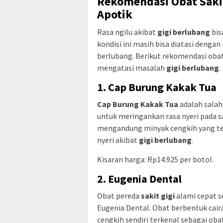
Rekomendasi Obat Sakit
Apotik
Rasa ngilu akibat
gigi berlubang
bis
kondisi ini masih bisa diatasi deng
berlubang. Berikut rekomendasi obat
mengatasi masalah
gigi berlubang
.
1. Cap Burung Kakak Tua
Cap Burung Kakak Tua
adalah salah 
untuk meringankan rasa nyeri pada sa
mengandung minyak cengkih yang ter
nyeri akibat
gigi berlubang
.
Kisaran harga: Rp14.925 per botol.
2. Eugenia Dental
Obat pereda
sakit gigi
alami cepat s
Eugenia Dental. Obat berbentuk caira
cengkih sendiri terkenal sebagai oba